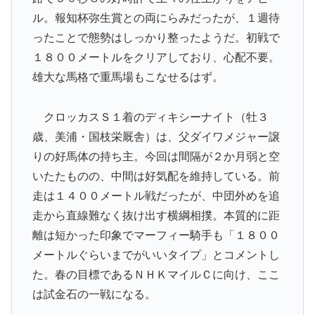
ル。報知杯弥生賞との両にらみだったが、１週待
ったことで態勢はしっかり整ったようだ。初戦で
１８００メートルをクリアしており、心配不要。
雄大な馬格で重馬場もこなせるはず。
クロッカスＳ１着のディキシーナイト（牡３
歳、美浦・国枝栄厩舎）は、父ダイワメジャー譲
りの好馬体の持ち主。今回は間隔が２か月弱と空
いたたものの、中間は好気配を維持している。前
走は１４００メートル戦だったが、中団外めを追
走から直線難なく抜け出す横綱相撲。本質的に距
離は短かった印象でマーフィー騎手も「１８００
メートルぐらいまでがいいタイプ」とコメントし
た。春の目標であるＮＨＫマイルＣに向け、ここ
は試金石の一戦になる。