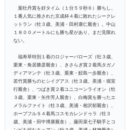
葉牡丹賞を好タイム（１分５９秒６）勝ちし、
１番人気に推された京成杯４着に敗れたシークレ
ットラン（牡３歳、美浦・田村康仁厩舎）。中山
１８００メートルにも勝ち星があり、まだ見限れ
ない。
福寿草特別１着のロジャーバローズ（牡３歳、
栗東・角居勝彦厩舎）、きさらぎ賞２着馬タガノ
ディアマンテ（牡３歳、栗東・鮫島一歩厩舎）、
若竹賞勝ちのヒシイグアス（牡３歳、美浦・堀宣
行厩舎）、つばき賞２着ユニコーンライオン（牡
３歳、栗東・矢作芳人厩舎）、白梅賞を勝ったエ
メラルファイト（牡３歳、美浦・相沢郁厩舎）、
ホープフルＳ４着馬コスモカレンドゥラ（牡３
歳、美浦・田中博康厩舎）、藤田菜七子騎手とコ
ンビを組むキュアン（牡３歳、美浦・林徹厩舎）