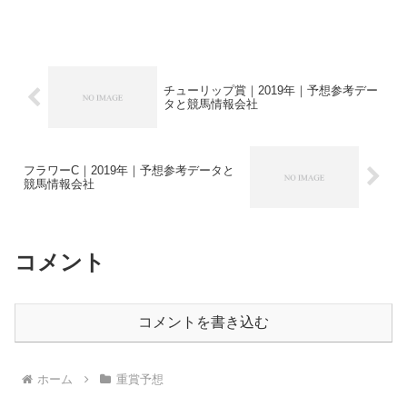
り 【弥生賞（日曜＝３月３日、
中山芝内２０００メートル＝３着までに
４・１４皐月賞優先出走権）過去１０年
ワンポイント】過去１０年の単...
チューリップ賞｜2019年｜予想参考デー
タと競馬情報会社
フラワーC｜2019年｜予想参考データと
競馬情報会社
コメント
コメントを書き込む
ホーム
重賞予想