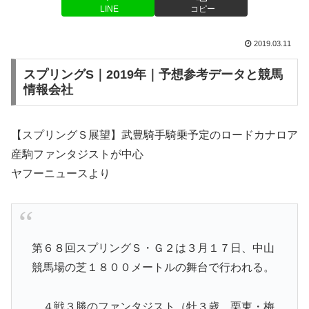
LINE
コピー
2019.03.11
スプリングS｜2019年｜予想参考データと競馬
情報会社
【スプリングＳ展望】武豊騎手騎乗予定のロードカナロア
産駒ファンタジストが中心
ヤフーニュースより
第６８回スプリングＳ・Ｇ２は３月１７日、中山
競馬場の芝１８００メートルの舞台で行われる。
４戦３勝のファンタジスト（牡３歳、栗東・梅