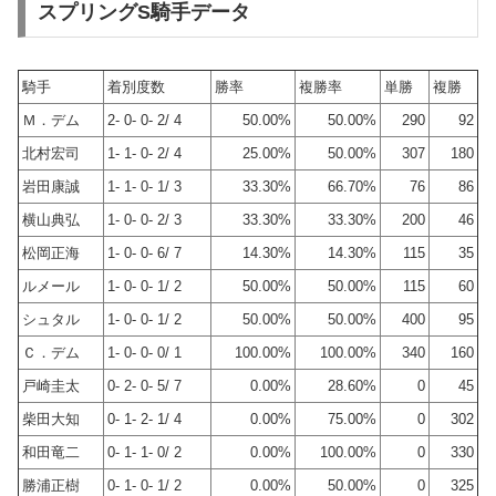
スプリングS騎手データ
騎手
着別度数
勝率
複勝率
単勝
複勝
Ｍ．デム
2- 0- 0- 2/ 4
50.00%
50.00%
290
92
北村宏司
1- 1- 0- 2/ 4
25.00%
50.00%
307
180
岩田康誠
1- 1- 0- 1/ 3
33.30%
66.70%
76
86
横山典弘
1- 0- 0- 2/ 3
33.30%
33.30%
200
46
松岡正海
1- 0- 0- 6/ 7
14.30%
14.30%
115
35
ルメール
1- 0- 0- 1/ 2
50.00%
50.00%
115
60
シュタル
1- 0- 0- 1/ 2
50.00%
50.00%
400
95
Ｃ．デム
1- 0- 0- 0/ 1
100.00%
100.00%
340
160
戸崎圭太
0- 2- 0- 5/ 7
0.00%
28.60%
0
45
柴田大知
0- 1- 2- 1/ 4
0.00%
75.00%
0
302
和田竜二
0- 1- 1- 0/ 2
0.00%
100.00%
0
330
勝浦正樹
0- 1- 0- 1/ 2
0.00%
50.00%
0
325