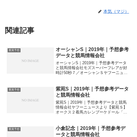
本気（マジ）
関連記事
オーシャンS｜2019年｜予想参考
重賞予想
データと競馬情報会社
オーシャンS｜2019年｜予想参考データ
と競馬情報会社モズスーパーフレアが好
時計50秒７／オーシャンＳヤフーニュー
スより ＜オーシャンS：追い切り
＞モズスーパーフレア（牝4、音無）が最
終リハを行った。坂路で4ハロン50秒7－
紫苑S｜2019年｜予想参考データ
重賞予想
12秒3。...
と競馬情報会社
紫苑S｜2019年｜予想参考データと競馬
情報会社ヤフーニュースより【紫苑Ｓ】
オークス２着馬カレンブーケドール「い
い意味で春と変わりない」 紫苑
Ｓ（土曜＝７日、中山芝内２０００メー
トル＝３着までに秋華賞優先出走権）注
小倉記念｜2019年｜予想参考デ
重賞予想
目馬最新情報：美浦】...
ータと競馬情報会社