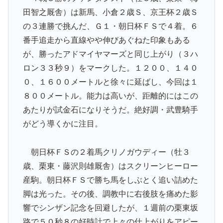
田智之厩舎）は新馬、小倉２歳Ｓ、京王杯２歳Ｓ
の３連勝で挑んだ、Ｇ１・朝日杯ＦＳで４着。６
番手追走から直線やや伸びあぐねた印象もある
が、勝ったアドマイヤマーズと同じ上がり（３ハ
ロン３３秒９）をマークした。１２００、１４０
０、１６００メートルと徐々に延ばし、今回は１
８００メートル。能力は高いが、距離的にはこの
あたりが試金石になりそうだ。絶好調・武豊騎手
がどう導くかに注目。
朝日杯ＦＳの２着馬クリノガウディー（牡３
歳、栗東・藤沢則雄厩舎）はスクリーンヒーロー
産駒。朝日杯ＦＳで勝ち馬をしぶとく追い詰めた
脚は光った。その後、調教中に右後肢を痛めた影
響でシンザン記念を回避したが、１週前の栗東坂
路で５０秒８の好時計で上々の仕上がりをアピー