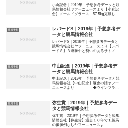
小倉記念｜2019年｜予想参考データと競
馬情報会社ヤフーニュースより【小倉記
念】メールドグラース 57.5kg克服し重
賞3連勝へ 8月4日に行われる小倉
記念(3歳上・GIII・ハンデ・小倉芝
2000m)。小倉競馬場で施行される重賞競
レパードS｜2019年｜予想参考デ
重賞予想
走...
ータと競馬情報会社
レパードS｜2019年｜予想参考データと
競馬情報会社ヤフーニュースより【レパ
ードＳ】３連勝中と勢いのあるサトノギ
ャロス 8月4日に行われる小倉記
念(3歳上・GIII・ハンデ・小倉芝
2000m)。小倉競馬場で施行される重賞競
中山記念｜2019年｜予想参考デ
重賞予想
走では、最も...
ータと競馬情報会社
中山記念｜2019年｜予想参考データと競
馬情報会社【中山記念】厩舎の話ヤフー
ニュースより ◆ウインブライ
ト・松岡騎手 「競馬で集中できるよう
に、併せ馬でしっかり。申し分ない」
◆エポカドーロ・藤原英師 「昨秋は疲
弥生賞｜2019年｜予想参考デー
重賞予想
れもあった気がする。...
タと競馬情報会社
弥生賞｜2019年｜予想参考データと競馬
情報会社【弥生賞】過去１０年で１勝馬
の優勝例なしヤフーニュースよ