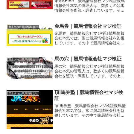
未来KEIBA｜競馬情報会社マジ検証競馬
情報会社本気の管理人は、数多くの競馬
情報会社を監視・調査しています。その
上で、競馬情報会社をマジ（本気）で検
証しています。このページでは未来
KEIBAについて検証していきます。未来
金馬券｜競馬情報会社マジ検証
廃止された競馬情報会社
KEIBA（HP）イ...
金馬券｜競馬情報会社マジ検証競馬情報
会社本気では、常に競馬情報会社を監視
しています。その中で競馬情報会社をマ
ジで検証しています。このページでは金
馬券について検証していきます。現在サ
イトは廃止されています。金馬券イメー
馬の穴｜競馬情報会社マジ検証
廃止された競馬情報会社
ジサイトから無料会員にそ...
馬の穴｜競馬情報会社マジ検証競馬情報
会社本気の管理人は、数多くの競馬情報
会社を監視・調査しています。その上
で、競馬情報会社をマジ（本気）で検証
しています。このページでは馬の穴につ
いて検証していきます。馬の穴（HP）イ
頂!馬券塾｜競馬情報会社マジ検
廃止された競馬情報会社
メージ※普通の予想サイト...
証
頂!馬券塾｜競馬情報会社マジ検証競馬情
報会社本気では、常に競馬情報会社を監
視しています。その中で競馬情報会社を
マジで検証しています。このページでは
頂!馬券塾について検証していきます。現
在サイトは廃止されています。頂!馬券塾