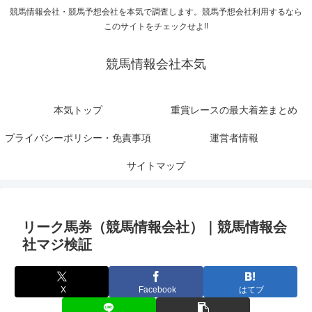
競馬情報会社・競馬予想会社を本気で調査します。競馬予想会社利用するなら
このサイトをチェックせよ!!
競馬情報会社本気
本気トップ
重賞レースの最大着差まとめ
プライバシーポリシー・免責事項
運営者情報
サイトマップ
リーク馬券（競馬情報会社）｜競馬情報会
社マジ検証
X
Facebook
はてブ