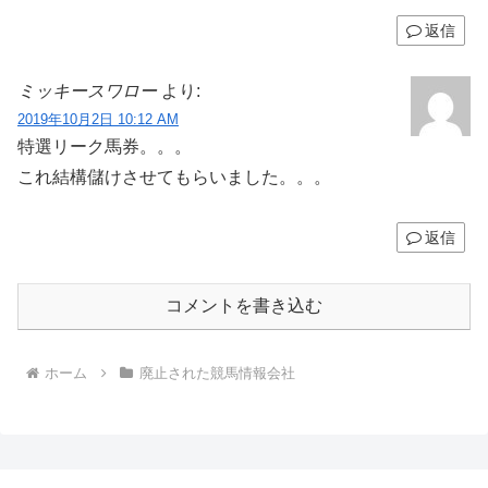
返信
ミッキースワロー
より:
2019年10月2日 10:12 AM
特選リーク馬券。。。
これ結構儲けさせてもらいました。。。
返信
コメントを書き込む
ホーム
廃止された競馬情報会社