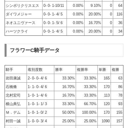
シンボリクリスエス
0- 0- 1-10/11
0.00%
9.10%
0
64
ダイワメジャー
0- 0- 1- 4/ 5
0.00%
20.00%
0
116
ネオユニヴァース
0- 0- 1- 5/ 6
0.00%
16.70%
0
36
ハーツクライ
0- 0- 1- 4/ 5
0.00%
20.00%
0
34
フラワーC騎手データ
騎手
着別度数
勝率
複勝率
単勝
複勝
岩田康誠
2- 0- 0- 4/ 6
33.30%
33.30%
165
63
石橋脩
1- 1- 0- 4/ 6
16.70%
33.30%
170
86
北村宏司
1- 0- 1- 4/ 6
16.70%
33.30%
113
78
横山典弘
1- 0- 1- 1/ 3
33.30%
66.70%
120
93
Ｍ．デム
1- 0- 1- 0/ 2
50.00%
100.00%
170
155
村田一誠
1- 0- 0- 3/ 4
25.00%
25.00%
1090
157