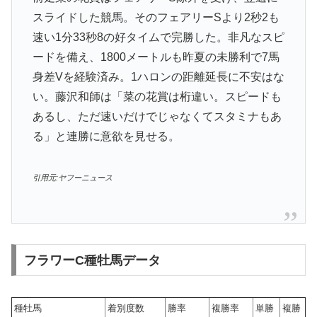
スライドした競馬。そのフェアリーSより2秒2も
速い1分33秒8の好タイムで完勝した。非凡なスピ
ードを備え、1800メートルも昨夏の未勝利で7馬
身差Vを経験済み。1ハロンの距離延長に不安はな
い。藤沢和師は「菜の花賞は桁違い。スピードも
あるし、ただ速いだけでじゃなくてスタミナもあ
る」と連勝に意欲を見せる。
引用元:ヤフーニュース
フラワーC種牡馬データ
種牡馬
着別度数
勝率
複勝率
単勝
複勝