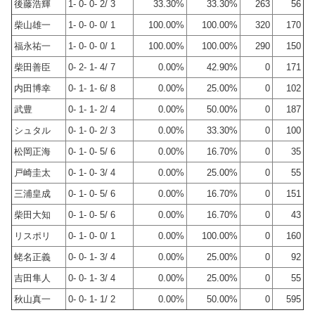
後藤浩輝
1- 0- 0- 2/ 3
33.30%
33.30%
263
56
柴山雄一
1- 0- 0- 0/ 1
100.00%
100.00%
320
170
福永祐一
1- 0- 0- 0/ 1
100.00%
100.00%
290
150
柴田善臣
0- 2- 1- 4/ 7
0.00%
42.90%
0
171
内田博幸
0- 1- 1- 6/ 8
0.00%
25.00%
0
102
武豊
0- 1- 1- 2/ 4
0.00%
50.00%
0
187
シュタル
0- 1- 0- 2/ 3
0.00%
33.30%
0
100
松岡正海
0- 1- 0- 5/ 6
0.00%
16.70%
0
35
戸崎圭太
0- 1- 0- 3/ 4
0.00%
25.00%
0
55
三浦皇成
0- 1- 0- 5/ 6
0.00%
16.70%
0
151
柴田大知
0- 1- 0- 5/ 6
0.00%
16.70%
0
43
リスポリ
0- 1- 0- 0/ 1
0.00%
100.00%
0
160
蛯名正義
0- 0- 1- 3/ 4
0.00%
25.00%
0
92
吉田隼人
0- 0- 1- 3/ 4
0.00%
25.00%
0
55
秋山真一
0- 0- 1- 1/ 2
0.00%
50.00%
0
595