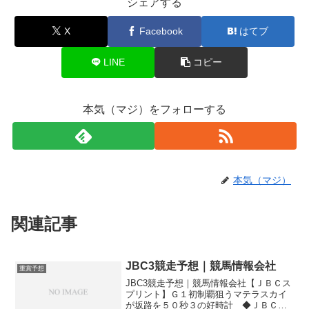
シェアする
X
Facebook
はてブ
LINE
コピー
本気（マジ）をフォローする
本気（マジ）
関連記事
JBC3競走予想｜競馬情報会社
重賞予想
JBC3競走予想｜競馬情報会社【ＪＢＣス
プリント】Ｇ１初制覇狙うマテラスカイ
が坂路を５０秒３の好時計 ◆ＪＢＣス