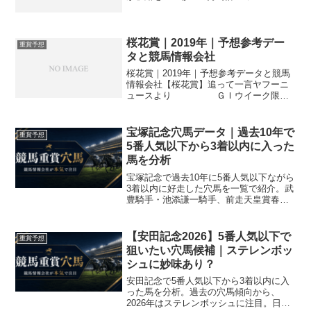
プリント追い切り（１１月１日、栗東ト
レセン） 第１８回ＪＢＣスプリント・
Ｇ１（１１月４日、京都・ダート１２０
０メートル）でＧ１...
桜花賞｜2019年｜予想参考デー
重賞予想
タと競馬情報会社
桜花賞｜2019年｜予想参考データと競馬
情報会社【桜花賞】追って一言ヤフーニ
ュースより ＧＩウイーク限定
の企画『ＧＩ前哨戦 ズバッと診断』。
ラップ分析に定評のある久保和功氏と夏
目耕四郎氏が、今週は桜花賞の前哨戦を
宝塚記念穴馬データ｜過去10年で
重賞予想
徹底分析し、注目馬を...
5番人気以下から3着以内に入った
馬を分析
宝塚記念で過去10年に5番人気以下ながら
3着以内に好走した穴馬を一覧で紹介。武
豊騎手・池添謙一騎手、前走天皇賞春・
大阪杯組など、人気薄激走の共通点を分
析します。
【安田記念2026】5番人気以下で
重賞予想
狙いたい穴馬候補｜ステレンボッ
シュに妙味あり？
安田記念で5番人気以下から3着以内に入
った馬を分析。過去の穴馬傾向から、
2026年はステレンボッシュに注目。日本