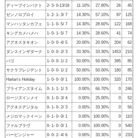
ディープインパクト
2- 3- 0-13/18
11.10%
27.80%
26
45
ゼンノロブロイ
1- 2- 1- 3/ 7
14.30%
57.10%
97
125
マンハッタンカフェ
1- 1- 0- 5/ 7
14.30%
28.60%
122
168
キングカメハメハ
1- 0- 1- 5/ 7
14.30%
28.60%
41
74
アグネスタキオン
1- 0- 0- 4/ 5
20.00%
20.00%
204
62
ダンスインザダーク
1- 0- 0- 2/ 3
33.30%
33.30%
1453
210
バゴ
1- 0- 0- 1/ 2
50.00%
50.00%
395
85
サクラプレジデント
1- 0- 0- 1/ 2
50.00%
50.00%
180
85
Harlan’s Holiday
1- 0- 0- 0/ 1
100.00%
100.00%
320
170
ブライアンズタイム
0- 1- 1- 1/ 3
0.00%
66.70%
0
246
ロージズインメイ
0- 1- 0- 3/ 4
0.00%
25.00%
0
52
アグネスデジタル
0- 1- 0- 2/ 3
0.00%
33.30%
0
56
メジロマックイーン
0- 1- 0- 0/ 1
0.00%
100.00%
0
110
ファルブラヴ
0- 1- 0- 0/ 1
0.00%
100.00%
0
540
ハービンジャー
0- 0- 2- 4/ 6
0.00%
33.30%
0
233