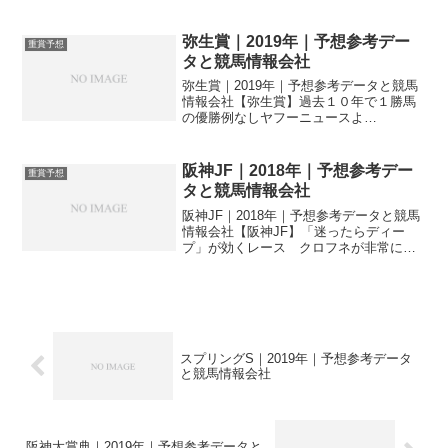
ダービーで穴馬推奨が好走した流れか
ら、カチトルの無料予想も紹介します。
弥生賞｜2019年｜予想参考デー
重賞予想
タと競馬情報会社
弥生賞｜2019年｜予想参考データと競馬
情報会社【弥生賞】過去１０年で１勝馬
の優勝例なしヤフーニュースよ
り 【弥生賞（日曜＝３月３日、
中山芝内２０００メートル＝３着までに
４・１４皐月賞優先出走権）過去１０年
阪神JF｜2018年｜予想参考デー
重賞予想
ワンポイント】過去１０年の単...
タと競馬情報会社
阪神JF｜2018年｜予想参考データと競馬
情報会社【阪神JF】「迷ったらディー
プ」が効くレース クロフネが非常に好
相性/データ分析(血統・種牡馬編)ヤフー
ニュースより 9日に阪神競馬場で行わ
れる阪神ジュベナイルフィリーズ(2歳・
牝・GI・...
スプリングS｜2019年｜予想参考データ
と競馬情報会社
阪神大賞典｜2019年｜予想参考データと