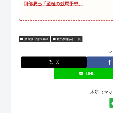
阿部辰巳「至極の競馬予想」
優良競馬情報会社
競馬情報会社一覧
シ
X
LINE
本気（マジ