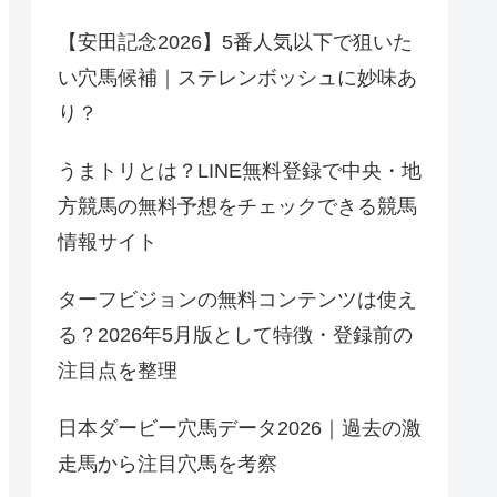
【安田記念2026】5番人気以下で狙いた
い穴馬候補｜ステレンボッシュに妙味あ
り？
うまトリとは？LINE無料登録で中央・地
方競馬の無料予想をチェックできる競馬
情報サイト
ターフビジョンの無料コンテンツは使え
る？2026年5月版として特徴・登録前の
注目点を整理
日本ダービー穴馬データ2026｜過去の激
走馬から注目穴馬を考察