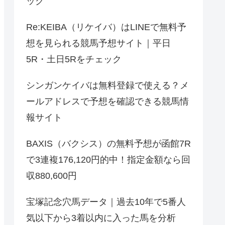
ック
Re:KEIBA（リケイバ）はLINEで無料予
想を見られる競馬予想サイト｜平日
5R・土日5Rをチェック
シンガンケイバは無料登録で使える？メ
ールアドレスで予想を確認できる競馬情
報サイト
BAXIS（バクシス）の無料予想が函館7R
で3連複176,120円的中！指定金額なら回
収880,600円
宝塚記念穴馬データ｜過去10年で5番人
気以下から3着以内に入った馬を分析