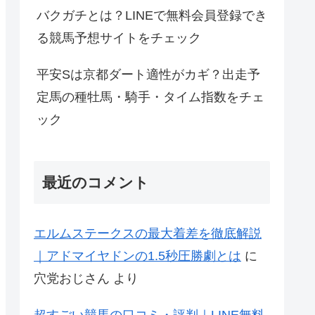
バクガチとは？LINEで無料会員登録でき
る競馬予想サイトをチェック
平安Sは京都ダート適性がカギ？出走予
定馬の種牡馬・騎手・タイム指数をチェ
ック
最近のコメント
エルムステークスの最大着差を徹底解説
｜アドマイヤドンの1.5秒圧勝劇とは
に
穴党おじさん
より
超すごい競馬の口コミ・評判｜LINE無料