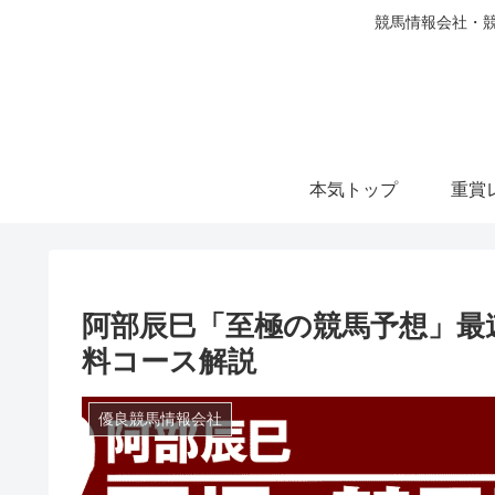
競馬情報会社・競
本気トップ
阿部辰巳「至極の競馬予想」最速
料コース解説
優良競馬情報会社