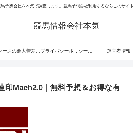
馬予想会社を本気で調査します。競馬予想会社利用するならこのサイト
競馬情報会社本気
重賞レースの最大着差まとめ
プライバシーポリシー・免責事項
運営者情報
印Mach2.0｜無料予想＆お得な有