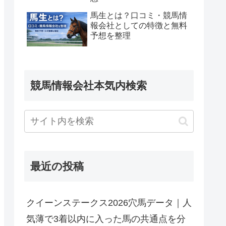
馬生とは？口コミ・競馬情
報会社としての特徴と無料
予想を整理
競馬情報会社本気内検索
最近の投稿
クイーンステークス2026穴馬データ｜人
気薄で3着以内に入った馬の共通点を分