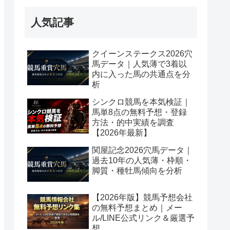
人気記事
クイーンステークス2026穴
馬データ｜人気薄で3着以
内に入った馬の共通点を分
析
シンクロ競馬を本気検証｜
馬単8点の無料予想・登録
方法・的中実績を調査
【2026年最新】
関屋記念2026穴馬データ｜
過去10年の人気薄・枠順・
脚質・種牡馬傾向を分析
【2026年版】競馬予想会社
の無料予想まとめ｜メー
ル/LINE公式リンク＆厳選予
想