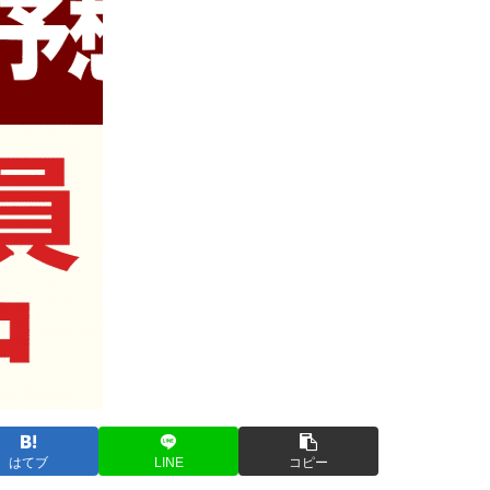
はてブ
LINE
コピー