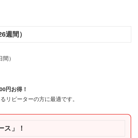
26週間）
日間）
,600円お得！
ているリピーターの方に最適です。
コース」！