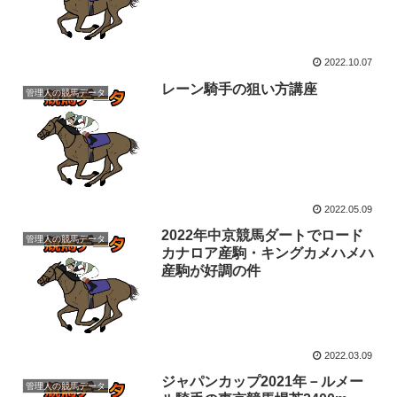
2022.10.07
レーン騎手の狙い方講座
管理人の競馬データ
2022.05.09
2022年中京競馬ダートでロード
管理人の競馬データ
カナロア産駒・キングカメハメハ
産駒が好調の件
2022.03.09
ジャパンカップ2021年－ルメー
管理人の競馬データ