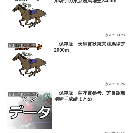
ル騎手の東京競馬場芝2400m
2021.11.23
「保存版」天皇賞秋東京競馬場芝
管理人の競馬データ
2000m
2021.10.26
「保存版」菊花賞参考、芝長距離
管理人の競馬データ
別騎手成績まとめ