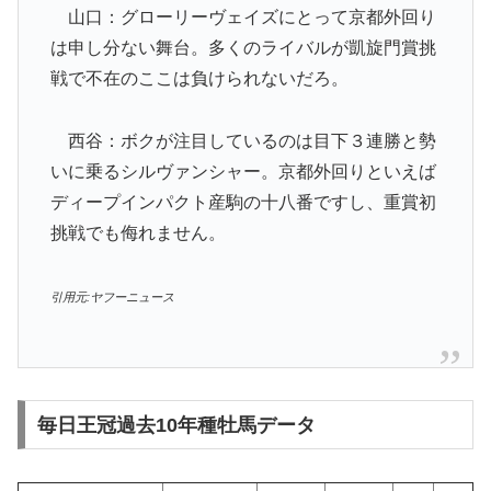
山口：グローリーヴェイズにとって京都外回り
は申し分ない舞台。多くのライバルが凱旋門賞挑
戦で不在のここは負けられないだろ。
西谷：ボクが注目しているのは目下３連勝と勢
いに乗るシルヴァンシャー。京都外回りといえば
ディープインパクト産駒の十八番ですし、重賞初
挑戦でも侮れません。
引用元:ヤフーニュース
毎日王冠過去10年種牡馬データ