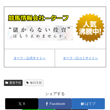
ターフ－公式サイトへ
ターフ－口コミサイトへ
重賞予想
毎日王冠
シェアする
X
Facebook
はてブ