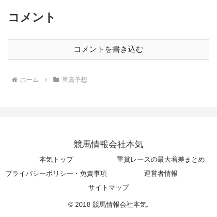
コメント
コメントを書き込む
ホーム
重賞予想
競馬情報会社本気
本気トップ
重賞レースの最大着差まとめ
プライバシーポリシー・免責事項
運営者情報
サイトマップ
© 2018 競馬情報会社本気.