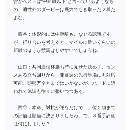
営がベストは“中距離以下”と言っているようなも
の。適性外のダービーは底力でもぎ取った２着だ
よな。
西谷：体形的には中距離もこなせる認識です
が、折り合いを考えると、マイルに近いくらいの
距離のほうが競馬はしやすいでしょうね。
山口：共同通信杯勝ち時に見せた決め手、セン
スある立ち回りから、開幕週の先行馬場にも対応
可能。態勢万全とまではいかないが、ハードに追
われて体調も徐々に整いつつある。
西谷：本命、対抗が逆なだけで、上位２頭まで
の評価は順当に決まりましたね。で、３番手評価
は何にしました？