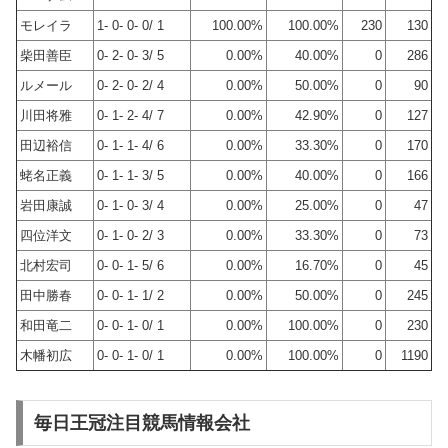
モレイラ
1- 0- 0- 0/ 1
100.00%
100.00%
230
130
柴田善臣
0- 2- 0- 3/ 5
0.00%
40.00%
0
286
ルメール
0- 2- 0- 2/ 4
0.00%
50.00%
0
90
川田将雅
0- 1- 2- 4/ 7
0.00%
42.90%
0
127
田辺裕信
0- 1- 1- 4/ 6
0.00%
33.30%
0
170
蛯名正義
0- 1- 1- 3/ 5
0.00%
40.00%
0
166
岩田康誠
0- 1- 0- 3/ 4
0.00%
25.00%
0
47
四位洋文
0- 1- 0- 2/ 3
0.00%
33.30%
0
73
北村宏司
0- 0- 1- 5/ 6
0.00%
16.70%
0
45
田中勝春
0- 0- 1- 1/ 2
0.00%
50.00%
0
245
和田竜二
0- 0- 1- 0/ 1
0.00%
100.00%
0
230
木幡初広
0- 0- 1- 0/ 1
0.00%
100.00%
0
1190
毎日王冠注目競馬情報会社