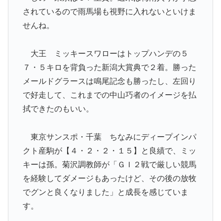
されているので雨馬場も視野に入れないといけま
せんね。
大王 ミッキースワローはトップハンデの５
７・５キロを背負った新潟大賞典で２着。勝った
メールドグラースは鳴尾記念も勝ったし、左回り
で好走して、これまでの中山巧者のイメージを払
拭できたのもいい。
東京サンスポ・千葉 ちなみにディープインパ
クト産駒が【４・２・２・１５】と良績で、ミッ
キーは孫。菊沢調教師が「ＧＩ２戦で厳しい競馬
を経験してダメージもあったけど、その後の放牧
でグンと良くなりました」と成長を感じていま
す。