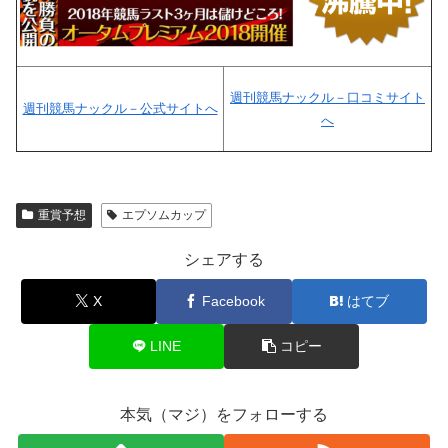
週刊競馬ナックル－口コミサイト
週刊競馬ナックル－公式サイトへ
へ
重賞予想
エプソムカップ
シェアする
X
Facebook
はてブ
LINE
コピー
本気（マジ）をフォローする