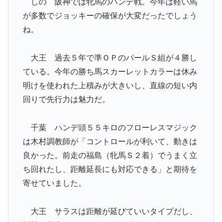
しの 阪神では牝馬のハンデ戦。今年は軽い馬
が多数でジョッキーの確保が大変だったでしょう
ね。
大王 過去５年で準ＯＰのパールＳ組が４勝し
ている。今年の勝ち馬スカーレットカラーは休み
明けを使われた上積みが大きいし、直線の短い内
回りで先行力は魅力だ。
千葉 ハンデ頭５５キロのフローレスマジック
は木村調教師が「コントロールが利いて、動きは
良かった。前走の福島（牝馬Ｓ２着）でうまく立
ち回れたし、距離延長にも対応できる」と期待を
寄せていました。
大王 サラスは距離が延びていいタイプだし、