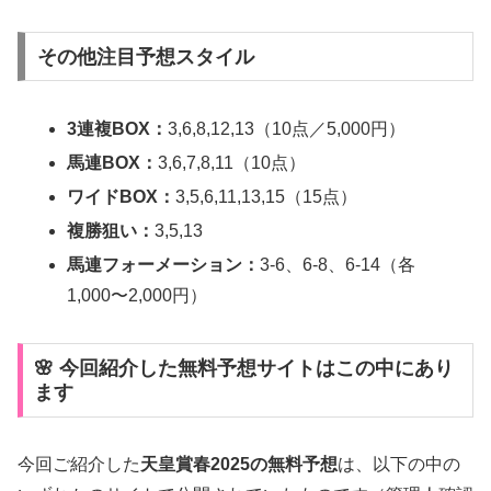
その他注目予想スタイル
3連複BOX：
3,6,8,12,13（10点／5,000円）
馬連BOX：
3,6,7,8,11（10点）
ワイドBOX：
3,5,6,11,13,15（15点）
複勝狙い：
3,5,13
馬連フォーメーション：
3-6、6-8、6-14（各
1,000〜2,000円）
🌸 今回紹介した無料予想サイトはこの中にあり
ます
今回ご紹介した
天皇賞春2025の無料予想
は、以下の中の