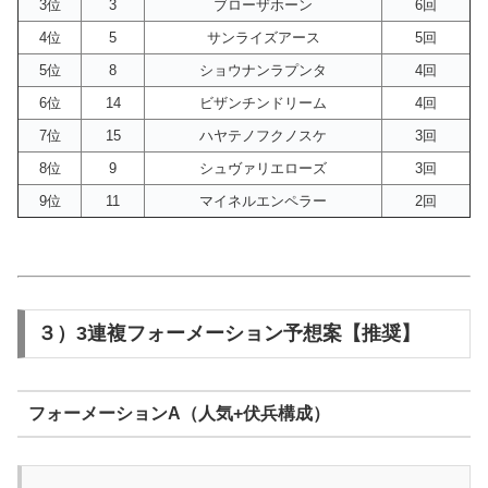
3位
3
ブローザホーン
6回
4位
5
サンライズアース
5回
5位
8
ショウナンラプンタ
4回
6位
14
ビザンチンドリーム
4回
7位
15
ハヤテノフクノスケ
3回
8位
9
シュヴァリエローズ
3回
9位
11
マイネルエンペラー
2回
３）3連複フォーメーション予想案【推奨】
フォーメーションA（人気+伏兵構成）