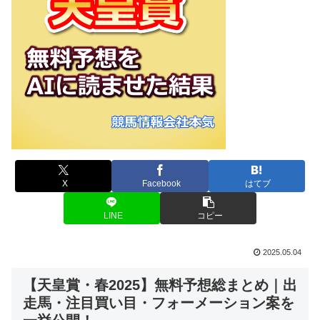
X
Facebook
はてブ
LINE
コピー
2025.05.04
【天皇賞・春2025】無料予想総まとめ｜出
走馬・注目買い目・フォーメーション案を