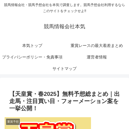
競馬情報会社・競馬予想会社を本気で調査します。競馬予想会社利用するなら
このサイトをチェックせよ!!
競馬情報会社本気
本気トップ
重賞レースの最大着差まとめ
プライバシーポリシー・免責事項
運営者情報
サイトマップ
【天皇賞・春2025】無料予想総まとめ｜出
走馬・注目買い目・フォーメーション案を
一挙公開！
重賞予想