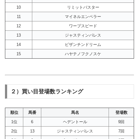
10
リミットバスター
11
マイネルエンペラー
12
ワープスピード
13
ジャスティンパレス
14
ビザンチンドリーム
15
ハヤテノフクノスケ
２）買い目登場数ランキング
順位
馬番
馬名
登場数
1位
6
ヘデントール
9回
2位
13
ジャスティンパレス
7回