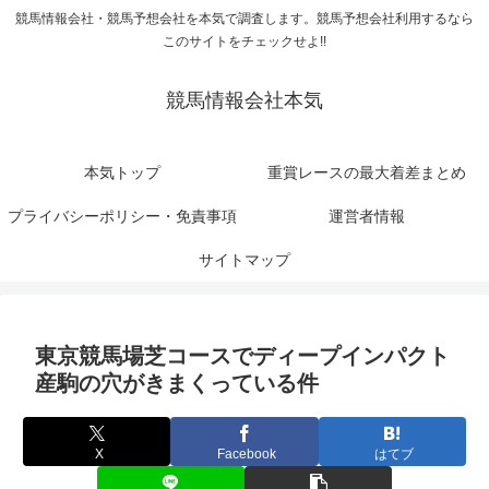
競馬情報会社・競馬予想会社を本気で調査します。競馬予想会社利用するなら
このサイトをチェックせよ!!
競馬情報会社本気
本気トップ
重賞レースの最大着差まとめ
プライバシーポリシー・免責事項
運営者情報
サイトマップ
東京競馬場芝コースでディープインパクト
産駒の穴がきまくっている件
X
Facebook
はてブ