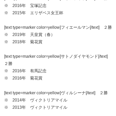
※ 2016年 宝塚記念
※ 2015年 エリザベス女王杯
[text type=marker color=yellow]フィエールマン[/text] ２勝
※ 2019年 天皇賞（春）
※ 2018年 菊花賞
[text type=marker color=yellow]サトノダイヤモンド[/text]
２勝
※ 2016年 有馬記念
※ 2016年 菊花賞
[text type=marker color=yellow]ヴィルシーナ[/text] ２勝
※ 2014年 ヴィクトリアマイル
※ 2013年 ヴィクトリアマイル