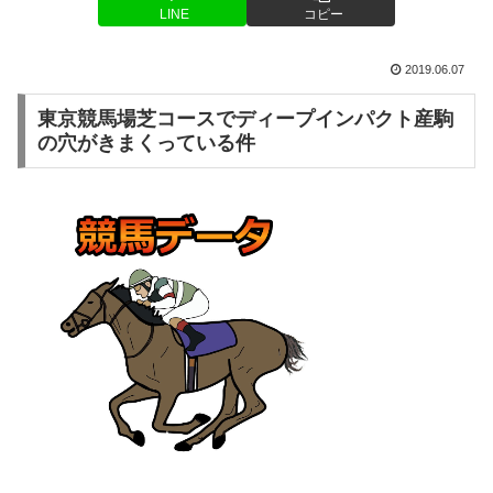
LINE
コピー
2019.06.07
東京競馬場芝コースでディープインパクト産駒
の穴がきまくっている件