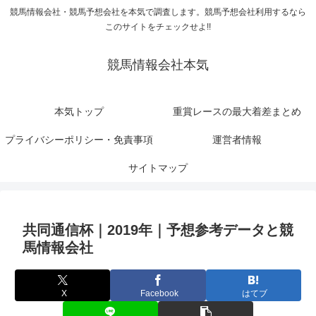
競馬情報会社・競馬予想会社を本気で調査します。競馬予想会社利用するなら
このサイトをチェックせよ!!
競馬情報会社本気
本気トップ
重賞レースの最大着差まとめ
プライバシーポリシー・免責事項
運営者情報
サイトマップ
共同通信杯｜2019年｜予想参考データと競
馬情報会社
X
Facebook
はてブ