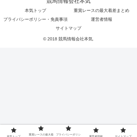
競馬情報会社本気
本気トップ
重賞レースの最大着差まとめ
プライバシーポリシー・免責事項
運営者情報
サイトマップ
© 2018 競馬情報会社本気.
重賞レースの最大着
プライバシーポリシ
本気トップ
運営者情報
サイトマップ