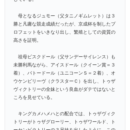
母となるジュモー（父タニノギムレット）は３
勝と凡庸な競走成績だったが、京成杯を制したプ
ロフェットをいきなり出し、繁殖としての資質の
高さを証明。
祖母ビスクドール（父サンデーサイレンス）も
未勝利馬ながら、アイスドール（クイーン賞＝３
着）、バトードール（ユニコーンＳ＝２着）、オ
ウケンビリーヴ（クラスターＣ）を出し、トゥザ
ヴィクトリーの全妹という良血がダテではないと
ころを見せている。
キングカメハメハとの配合では、トゥザヴィク
トリーがトゥザグローリー、トゥザワールド、ト
ーセンビクトリーの３兄妹を出したように、この