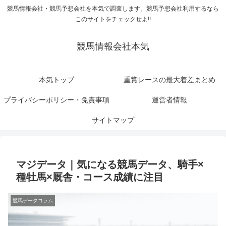
競馬情報会社・競馬予想会社を本気で調査します。競馬予想会社利用するなら
このサイトをチェックせよ!!
競馬情報会社本気
本気トップ
重賞レースの最大着差まとめ
プライバシーポリシー・免責事項
運営者情報
サイトマップ
マジデータ｜気になる競馬データ、騎手×
種牡馬×厩舎・コース成績に注目
競馬データコラム