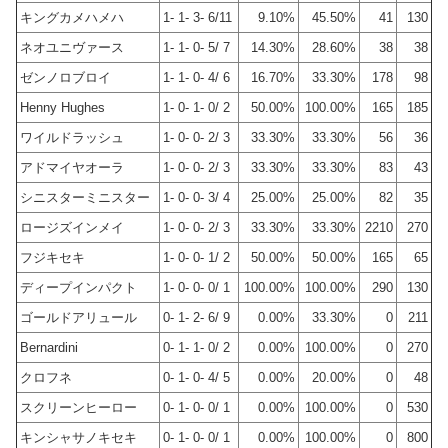
キングカメハメハ
1- 1- 3- 6/11
9.10%
45.50%
41
130
ネオユニヴァース
1- 1- 0- 5/ 7
14.30%
28.60%
38
38
ゼンノロブロイ
1- 1- 0- 4/ 6
16.70%
33.30%
178
98
Henny Hughes
1- 0- 1- 0/ 2
50.00%
100.00%
165
185
ワイルドラッシュ
1- 0- 0- 2/ 3
33.30%
33.30%
56
36
アドマイヤオーラ
1- 0- 0- 2/ 3
33.30%
33.30%
83
43
シニスターミニスター
1- 0- 0- 3/ 4
25.00%
25.00%
82
35
ロージズインメイ
1- 0- 0- 2/ 3
33.30%
33.30%
2210
270
フジキセキ
1- 0- 0- 1/ 2
50.00%
50.00%
165
65
ディープインパクト
1- 0- 0- 0/ 1
100.00%
100.00%
290
130
ゴールドアリュール
0- 1- 2- 6/ 9
0.00%
33.30%
0
211
Bernardini
0- 1- 1- 0/ 2
0.00%
100.00%
0
270
クロフネ
0- 1- 0- 4/ 5
0.00%
20.00%
0
48
スクリーンヒーロー
0- 1- 0- 0/ 1
0.00%
100.00%
0
530
キンシャサノキセキ
0- 1- 0- 0/ 1
0.00%
100.00%
0
800