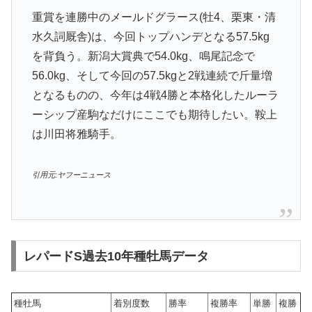
重賞を連勝中のメールドグラース(牡4、栗東・清
水久詞厩舎)は、今回トップハンデとなる57.5kg
を背負う。新潟大賞典で54.0kg、鳴尾記念で
56.0kg、そして今回の57.5kgと2戦連続で斤量増
となるものの、今年は4戦4勝と本格化したルーラ
ーシップ産駒なだけにここでも期待したい。鞍上
は川田将雅騎手。
引用元:ヤフーニュース
レパードS過去10年種牡馬データ
種牡馬
着別度数
勝率
複勝率
単勝
複勝