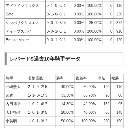
アドマイヤマックス
0- 1- 0- 0/ 1
0.00%
100.00%
0
110
Soto
0- 1- 0- 0/ 1
0.00%
100.00%
0
230
シンボリクリスエス
0- 0- 1- 3/ 4
0.00%
25.00%
0
372
ディープスカイ
0- 0- 1- 0/ 1
0.00%
100.00%
0
910
Empire Maker
0- 0- 1- 0/ 1
0.00%
100.00%
0
120
レパードS過去10年騎手データ
騎手
着別度数
勝率
複勝率
単勝
複勝
戸崎圭太
2- 1- 0- 2/ 5
40.00%
60.00%
120
110
武豊
1- 1- 0- 1/ 3
33.30%
66.70%
96
80
内田博幸
1- 0- 2- 4/ 7
14.30%
42.90%
152
95
大野拓弥
1- 0- 1- 3/ 5
20.00%
40.00%
66
148
幸英明
1- 0- 1- 0/ 2
50.00%
100.00%
230
150