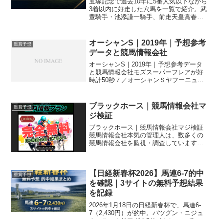
宝塚記念で過去10年に5番人気以下ながら
3着以内に好走した穴馬を一覧で紹介。武
豊騎手・池添謙一騎手、前走天皇賞春・
大阪杯組など、人気薄激走の共通点を分
析します。
オーシャンS｜2019年｜予想参考
重賞予想
データと競馬情報会社
オーシャンS｜2019年｜予想参考データ
と競馬情報会社モズスーパーフレアが好
時計50秒７／オーシャンＳヤフーニュー
スより ＜オーシャンS：追い切り
＞モズスーパーフレア（牝4、音無）が最
終リハを行った。坂路で4ハロン50秒7－
ブラックホース｜競馬情報会社マ
重賞予想
12秒3。...
ジ検証
ブラックホース｜競馬情報会社マジ検証
競馬情報会社本気の管理人は、数多くの
競馬情報会社を監視・調査しています。
その上で、競馬情報会社をマジ（本気）
で検証しています。このページではブラ
ックホースについて検証していきます。
【日経新春杯2026】馬連6-7的中
このページには広告が含み...
重賞予想
を確認｜3サイトの無料予想結果
を記録
2026年1月18日の日経新春杯で、馬連6-
7（2,430円）が的中。バツグン・ニジュ