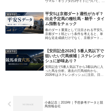
ウマル・キリフダの3サイトについて、無
料予想の結果を事実ベースで整理・記録
します。
平安Sは京都ダート適性がカギ？
重賞予想
出走予定馬の種牡馬・騎手・タイ
ム指数をチェック
春のダート重賞として注目される平安S。
京都ダート戦という条件を考えると、単
純な近走成績だけでなく、京都ダートで
走れる血統・騎手・持ち時計面も重要に
なってきます。今回は、平安Sの出走予定
馬をもとに、種牡馬別成績・騎手別成
【安田記念2026】5番人気以下で
重賞予想
績・タイム指数上位馬を...
狙いたい穴馬候補｜ステレンボッ
シュに妙味あり？
安田記念で5番人気以下から3着以内に入
った馬を分析。過去の穴馬傾向から、
2026年はステレンボッシュに注目。日本
ダービーで穴馬推奨が好走した流れか
ら、カチトルの無料予想も紹介します。
小倉記念｜2019年｜予想参考データと競
馬情報会社