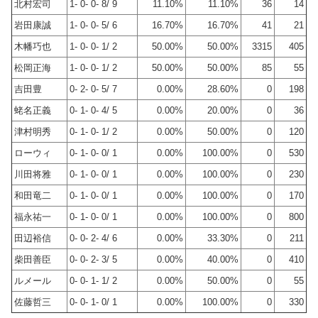
北村宏司
1- 0- 0- 8/ 9
11.10%
11.10%
36
14
岩田康誠
1- 0- 0- 5/ 6
16.70%
16.70%
41
21
木幡巧也
1- 0- 0- 1/ 2
50.00%
50.00%
3315
405
松岡正海
1- 0- 0- 1/ 2
50.00%
50.00%
85
55
吉田豊
0- 2- 0- 5/ 7
0.00%
28.60%
0
198
蛯名正義
0- 1- 0- 4/ 5
0.00%
20.00%
0
36
津村明秀
0- 1- 0- 1/ 2
0.00%
50.00%
0
120
ローウィ
0- 1- 0- 0/ 1
0.00%
100.00%
0
530
川田将雅
0- 1- 0- 0/ 1
0.00%
100.00%
0
230
和田竜二
0- 1- 0- 0/ 1
0.00%
100.00%
0
170
福永祐一
0- 1- 0- 0/ 1
0.00%
100.00%
0
800
田辺裕信
0- 0- 2- 4/ 6
0.00%
33.30%
0
211
柴田善臣
0- 0- 2- 3/ 5
0.00%
40.00%
0
410
ルメール
0- 0- 1- 1/ 2
0.00%
50.00%
0
55
佐藤哲三
0- 0- 1- 0/ 1
0.00%
100.00%
0
330