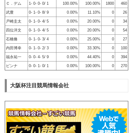
Ｃ．デム
1- 0- 0- 0/ 1
100.00%
100.00%
1800
460
武豊
0- 1- 0- 8/ 9
0.00%
11.10%
0
26
戸崎圭太
0- 1- 0- 4/ 5
0.00%
20.00%
0
34
四位洋文
0- 1- 0- 4/ 5
0.00%
20.00%
0
54
石橋脩
0- 1- 0- 3/ 4
0.00%
25.00%
0
27
内田博幸
0- 1- 0- 2/ 3
0.00%
33.30%
0
100
福永祐一
0- 0- 4- 5/ 9
0.00%
44.40%
0
394
ピンナ
0- 0- 1- 0/ 1
0.00%
100.00%
0
270
大阪杯注目競馬情報会社