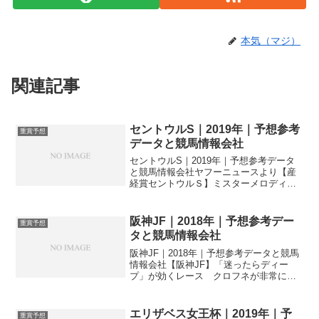
本気（マジ）
関連記事
セントウルS｜2019年｜予想参考
重賞予想
データと競馬情報会社
セントウルS｜2019年｜予想参考データ
と競馬情報会社ヤフーニュースより【産
経賞セントウルＳ】ミスターメロディ究
極スプリント王へ ８日の阪神メ
ーンはサマースプリントシリーズ最終戦
「第３３回産経賞セントウルＳ」。スプ
阪神JF｜2018年｜予想参考デー
重賞予想
リンターズＳでの春秋...
タと競馬情報会社
阪神JF｜2018年｜予想参考データと競馬
情報会社【阪神JF】「迷ったらディー
プ」が効くレース クロフネが非常に好
相性/データ分析(血統・種牡馬編)ヤフー
ニュースより 9日に阪神競馬場で行わ
れる阪神ジュベナイルフィリーズ(2歳・
エリザベス女王杯｜2019年｜予
重賞予想