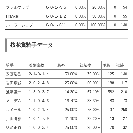
ファルブラヴ
0- 0- 1- 4/ 5
0.00%
20.00%
0
54
Frankel
0- 0- 1- 1/ 2
0.00%
50.00%
0
55
ルーラーシップ
0- 0- 1- 0/ 1
0.00%
100.00%
0
140
桜花賞騎手データ
騎手
着別度数
勝率
複勝率
単勝
複勝
安藤勝己
2- 1- 0- 1/ 4
50.00%
75.00%
125
140
岩田康誠
2- 0- 2- 4/ 8
25.00%
50.00%
188
117
池添謙一
1- 3- 0- 3/ 7
14.30%
57.10%
582
210
Ｍ．デム
1- 1- 0- 4/ 6
16.70%
33.30%
83
73
ルメール
1- 0- 2- 1/ 4
25.00%
75.00%
97
250
川田将雅
1- 0- 1- 7/ 9
11.10%
22.20%
13
27
蛯名正義
1- 0- 0- 3/ 4
25.00%
25.00%
70
32