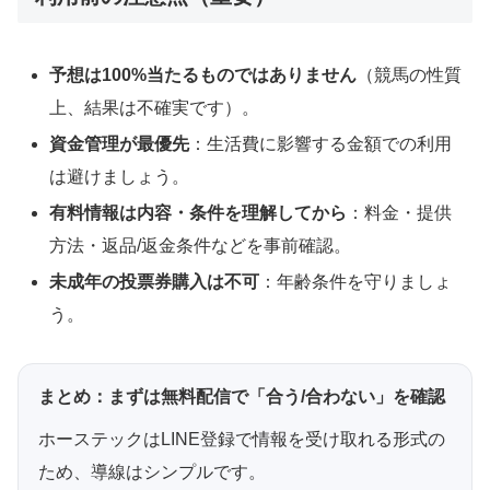
予想は100%当たるものではありません
（競馬の性質
上、結果は不確実です）。
資金管理が最優先
：生活費に影響する金額での利用
は避けましょう。
有料情報は内容・条件を理解してから
：料金・提供
方法・返品/返金条件などを事前確認。
未成年の投票券購入は不可
：年齢条件を守りましょ
う。
まとめ：まずは無料配信で「合う/合わない」を確認
ホーステックはLINE登録で情報を受け取れる形式の
ため、導線はシンプルです。