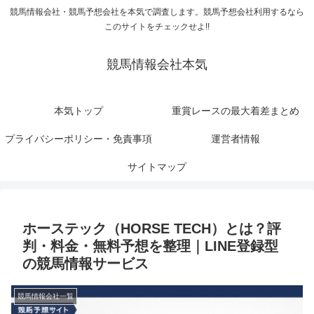
競馬情報会社・競馬予想会社を本気で調査します。競馬予想会社利用するなら
このサイトをチェックせよ!!
競馬情報会社本気
本気トップ
重賞レースの最大着差まとめ
プライバシーポリシー・免責事項
運営者情報
サイトマップ
ホーステック（HORSE TECH）とは？評
判・料金・無料予想を整理｜LINE登録型
の競馬情報サービス
競馬情報会社一覧