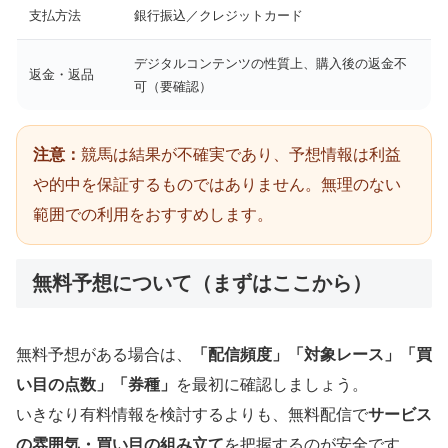
支払方法
銀行振込／クレジットカード
デジタルコンテンツの性質上、購入後の返金不
返金・返品
可（要確認）
注意：
競馬は結果が不確実であり、予想情報は利益
や的中を保証するものではありません。無理のない
範囲での利用をおすすめします。
無料予想について（まずはここから）
無料予想がある場合は、
「配信頻度」「対象レース」「買
い目の点数」「券種」
を最初に確認しましょう。
いきなり有料情報を検討するよりも、無料配信で
サービス
の雰囲気・買い目の組み立て
を把握するのが安全です。