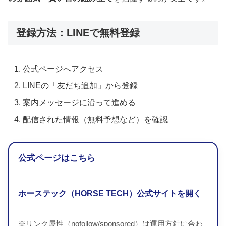
登録方法：LINEで無料登録
公式ページへアクセス
LINEの「友だち追加」から登録
案内メッセージに沿って進める
配信された情報（無料予想など）を確認
公式ページはこちら
ホーステック（HORSE TECH）公式サイトを開く
※リンク属性（nofollow/sponsored）は運用方針に合わ