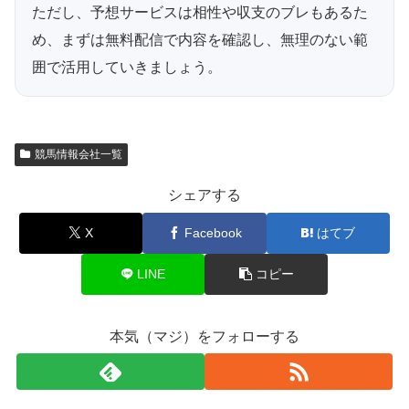
ただし、予想サービスは相性や収支のブレもあるた
め、まずは無料配信で内容を確認し、無理のない範
囲で活用していきましょう。
競馬情報会社一覧
シェアする
X
Facebook
はてブ
LINE
コピー
本気（マジ）をフォローする