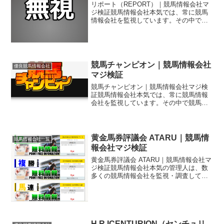
リポート（REPORT）｜競馬情報会社マ
ジ検証競馬情報会社本気では、常に競馬
情報会社を監視しています。その中で競
馬情報会社をマジで検証しています。こ
のページではリポート（REPORT）につ
いて検証していきます。リポート
（REPORT）イメー...
競馬チャンピオン｜競馬情報会社
優良競馬情報会社
マジ検証
競馬チャンピオン｜競馬情報会社マジ検
証競馬情報会社本気では、常に競馬情報
会社を監視しています。その中で競馬情
報会社をマジで検証しています。このペ
ージでは競馬チャンピオンについて検証
していきます。このページには広告が含
みます。競馬チャンピオン...
黄金馬券評議会 ATARU｜競馬情
競馬情報会社一覧
報会社マジ検証
黄金馬券評議会 ATARU｜競馬情報会社マ
ジ検証競馬情報会社本気の管理人は、数
多くの競馬情報会社を監視・調査してい
ます。その上で、競馬情報会社をマジ
（本気）で検証しています。このページ
では黄金馬券評議会 ATARUについて検証
していきます。...
H.R.ICENTURION（センチュリ