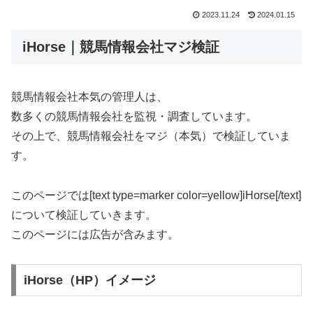
2023.11.24
2024.01.15
iHorse｜競馬情報会社マジ検証
競馬情報会社本気の管理人は、
数多くの競馬情報会社を監視・調査しています。
その上で、競馬情報会社をマジ（本気）で検証していま
す。
このページでは[text type=marker color=yellow]iHorse[/text]
について検証していきます。
このページには広告が含みます。
iHorse（HP）イメージ