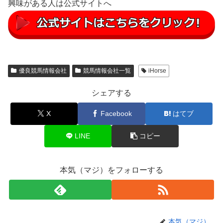
興味がある人は公式サイトへ
優良競馬情報会社
競馬情報会社一覧
iHorse
シェアする
X
Facebook
はてブ
LINE
コピー
本気（マジ）をフォローする
本気（マジ）