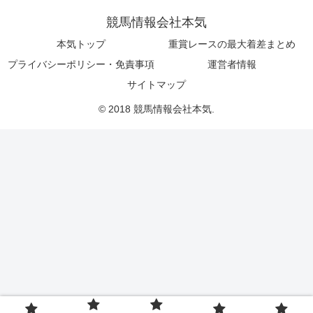
競馬情報会社本気
本気トップ
重賞レースの最大着差まとめ
プライバシーポリシー・免責事項
運営者情報
サイトマップ
© 2018 競馬情報会社本気.