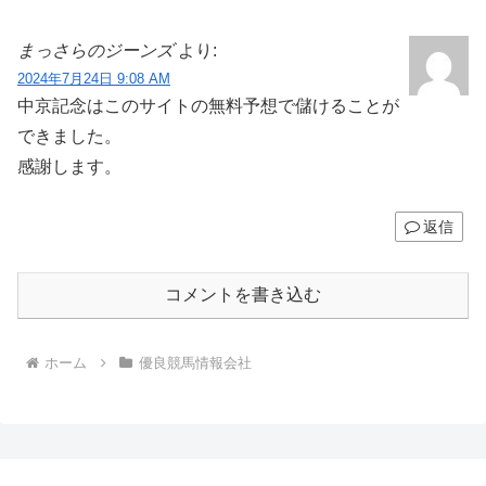
まっさらのジーンズ
より:
2024年7月24日 9:08 AM
中京記念はこのサイトの無料予想で儲けることが
できました。
感謝します。
返信
コメントを書き込む
ホーム
優良競馬情報会社