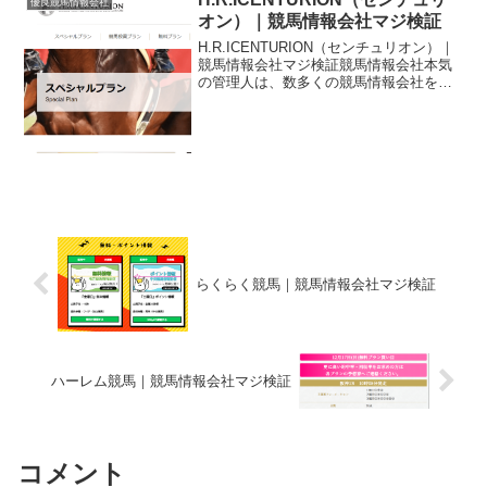
優良競馬情報会社
オン）｜競馬情報会社マジ検証
H.R.ICENTURION（センチュリオン）｜
競馬情報会社マジ検証競馬情報会社本気
の管理人は、数多くの競馬情報会社を監
視・調査しています。その上で、競馬情
報会社をマジ（本気）で検証していま
す。このページでは
H.R.ICENTURION（セ...
らくらく競馬｜競馬情報会社マジ検証
ハーレム競馬｜競馬情報会社マジ検証
コメント