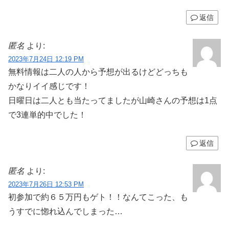
返信
匿名
より:
2023年7月24日 12:19 PM
無料情報は二人の人から予想が出るけどどっちも
かなりイイ感じです！
日曜日は二人とも当たってましたが山崎さんの予想は1点
で3連単的中でした！
返信
匿名
より:
2023年7月26日 12:53 PM
初参加で約６５万円もゲト！！なんてこった、も
うすでに惚れ込んでしまった…