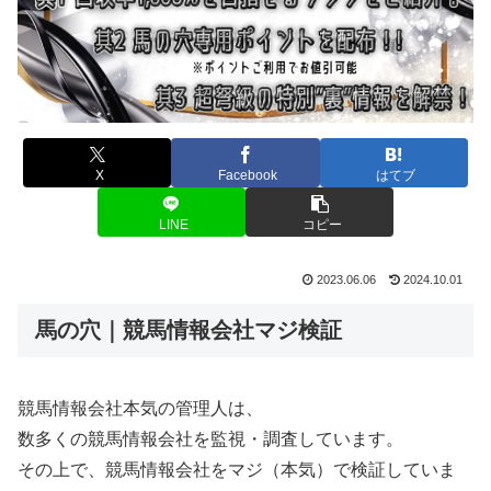
X
Facebook
はてブ
LINE
コピー
2023.06.06
2024.10.01
馬の穴｜競馬情報会社マジ検証
競馬情報会社本気の管理人は、
数多くの競馬情報会社を監視・調査しています。
その上で、競馬情報会社をマジ（本気）で検証していま