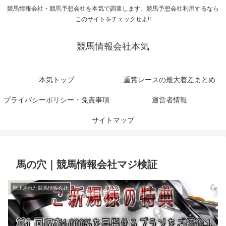
競馬情報会社・競馬予想会社を本気で調査します。競馬予想会社利用するなら
このサイトをチェックせよ!!
競馬情報会社本気
本気トップ
重賞レースの最大着差まとめ
プライバシーポリシー・免責事項
運営者情報
サイトマップ
馬の穴｜競馬情報会社マジ検証
廃止された競馬情報会社