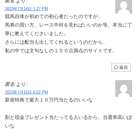
匿名
より:
2023年7月14日 1:27 PM
競馬自体が初めての初心者だったのですが、
馬券の買い方、レース中何を見ればいいのか等、本当に丁
寧に教えてくださいました。
さらには配当も出してくれるというのだから、
私の中では文句なしの１００点満点のサイトです。
返信
匿名
より:
2023年7月15日 6:02 PM
新規特典で最大１０万円当たるのいいな
割と現金プレゼント当たってる人いるから、当選率高いぽ
いな