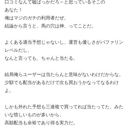
口コミなんて嘘ばっかだろ～と思っているそこの
あなた！
俺はマジのガチの利用者だぜ。
結論から言うと、馬の穴は神、ってことだ。
よくある適当予想じゃないし、運営も優しさがバファリン
レベルだし、
なんと言っても、ちゃんと当たる。
結局俺らユーザーは当たらんと意味がないわけだからな。
少額でも配当があるだけで次も買おうかなってなるわけ
よ。
しかも外れた予想も三連複で買ってれば当たってた、みた
いな惜しいものが多いから、
高額配当も余裕であり得る実力だ。