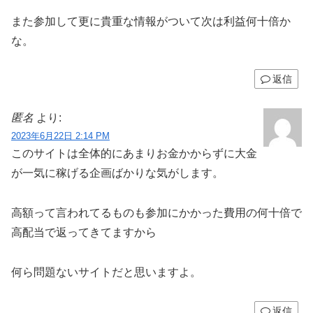
また参加して更に貴重な情報がついて次は利益何十倍か
な。
返信
匿名
より:
2023年6月22日 2:14 PM
このサイトは全体的にあまりお金かからずに大金
が一気に稼げる企画ばかりな気がします。
高額って言われてるものも参加にかかった費用の何十倍で
高配当で返ってきてますから
何ら問題ないサイトだと思いますよ。
返信