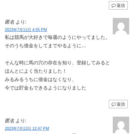
返信
匿名
より:
2023年7月11日 4:55 PM
私は競馬が大好きで毎週のようにやってました。
そのうち借金をしてまでやるように…
そんな時に馬の穴の存在を知り、登録してみると
ほんとによく当たりました！
みるみるうちに借金はなくなり、
今では貯金もできるようになりました
返信
匿名
より:
2023年7月12日 12:47 PM