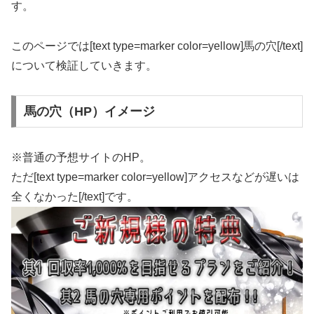
す。
このページでは[text type=marker color=yellow]馬の穴[/text]
について検証していきます。
馬の穴（HP）イメージ
※普通の予想サイトのHP。
ただ[text type=marker color=yellow]アクセスなどが遅いは
全くなかった[/text]です。