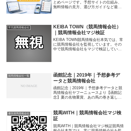
とめページです。予想サイトの仕組み、
無料情報の見方、選び方ガイドなど最初
に確認したい記事を一覧で掲載。競馬情
報を探し始めた方の入口として活用でき
ます。
KEIBA TOWN（競馬情報会社）
平凡競馬情報会社
｜競馬情報会社マジ検証
KEIBA TOWN競馬情報会社本気では、常
に競馬情報会社を監視しています。その
中で競馬情報会社をマジで検証していま
す。このページではKEIBA TOWNについ
て検証していきます。KEIBA TOWNサイ
トイメージ楽しく稼ぐための競馬予想
サ...
函館記念｜2019年｜予想参考デ
競馬情報会社一覧
ータと競馬情報会社
函館記念｜2019年｜予想参考データと競
馬情報会社ヤフーニュースより【函館記
念】夏の名物重賞、あの馬の巻き返しを
期待/JRAレース展望 サマー
2000シリーズの第2戦で、函館競馬を盛り
上げる名物レース。近年は2分を切る勝ち
競馬WITH｜競馬情報会社マジ検
優良競馬情報会社
時計も珍し...
証
競馬WITH｜競馬情報会社マジ検証競馬情
報会社本気では、常に競馬情報会社を監