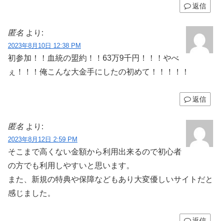
返信
匿名
より:
2023年8月10日 12:38 PM
初参加！！血統の盟約！！63万9千円！！！やべ
ぇ！！！俺こんな大金手にしたの初めて！！！！！
返信
匿名
より:
2023年8月12日 2:59 PM
そこまで高くない金額から利用出来るので初心者
の方でも利用しやすいと思います。
また、新規の特典や保障などもあり大変優しいサイトだと
感じました。
返信