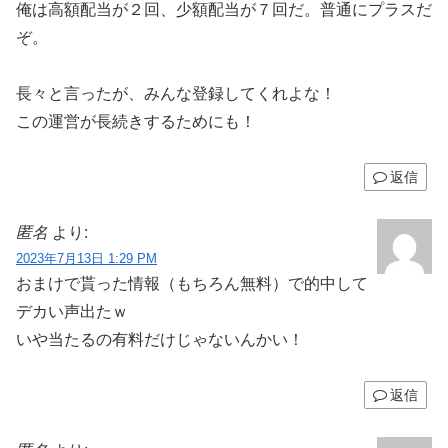
俺は高額配当が２回、少額配当が７回だ。普通にプラスだ
ぞ。
長々と言ったが、みんな登録してくれよな！
この運営が長続きするためにも！
返信
匿名
より:
2023年7月13日 1:29 PM
おまけで貰った情報（もちろん無料）で的中して
デカい声出たｗ
いや当たるの有料だけじゃないんかい！
返信