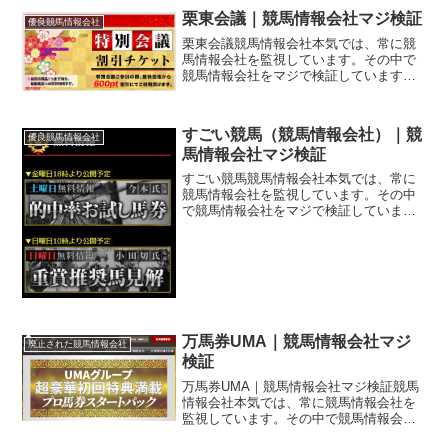
KEIBAについて検証していきます。未来
栗東会議｜競馬情報会社マジ検証
優良競馬情報会社
KEIBA（HP）イ...
栗東会議競馬情報会社本気では、常に競
馬情報会社を監視しています。その中で
競馬情報会社をマジで検証しています。
このページでは栗東会議について検証し
ていきます。栗東会議サイトイメージ無
料会員になりました。栗東会議無料会員
すごい競馬（競馬情報会社）｜競
無料会員になるのにはメー...
優良競馬情報会社
馬情報会社マジ検証
すごい競馬競馬情報会社本気では、常に
競馬情報会社を監視しています。その中
で競馬情報会社をマジで検証していま
す。このページではすごい競馬について
検証していきます。すごい競馬サイトイ
メージ馬券が当たれば・・・無料会員に
なりました。すごい競馬無料...
万馬券UMA｜競馬情報会社マジ
廃止された競馬情報会社
検証
万馬券UMA｜競馬情報会社マジ検証競馬
情報会社本気では、常に競馬情報会社を
監視しています。その中で競馬情報会社
をマジで検証しています。このページで