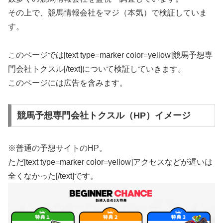
その上で、競馬情報会社をマジ（本気）で検証していま
す。
このページでは[text type=marker color=yellow]競馬予想専
門会社トクスル[/text]について検証していきます。
このページには広告を含みます。
競馬予想専門会社トクスル（HP）イメージ
※普通の予想サイトのHP。
ただ[text type=marker color=yellow]アクセスなどが遅いは
全くなかった[/text]です。