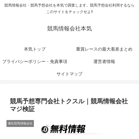
競馬情報会社・競馬予想会社を本気で調査します。競馬予想会社利用するなら
このサイトをチェックせよ!!
競馬情報会社本気
本気トップ
重賞レースの最大着差まとめ
プライバシーポリシー・免責事項
運営者情報
サイトマップ
競馬予想専門会社トクスル｜競馬情報会社
マジ検証
優良競馬情報会社