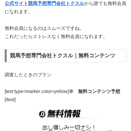
公式サイト競馬予想専門会社トクスル
から誰でも無料会員
になれます。
無料会員になるのはスムーズですね。
これだったらストレスなく無料会員になれます。
競馬予想専門会社トクスル｜無料コンテンツ
調査したときのプラン
[text type=marker color=yellow]
※ 無料コンテンツ予想
[/text]