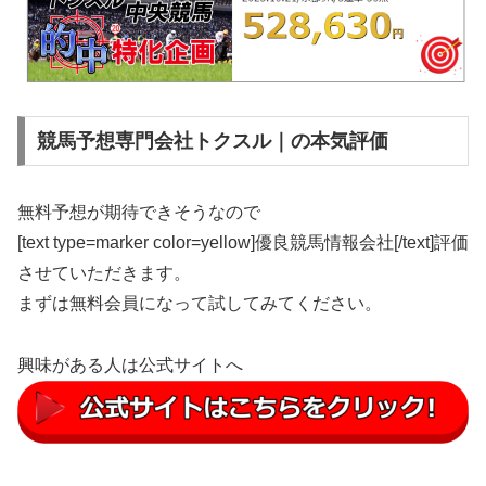
競馬予想専門会社トクスル｜の本気評価
無料予想が期待できそうなので
[text type=marker color=yellow]優良競馬情報会社[/text]評価
させていただきます。
まずは無料会員になって試してみてください。
興味がある人は公式サイトへ