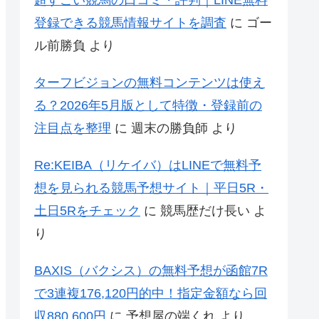
登録できる競馬情報サイトを調査
に
ゴー
ル前勝負
より
ターフビジョンの無料コンテンツは使え
る？2026年5月版として特徴・登録前の
注目点を整理
に
週末の勝負師
より
Re:KEIBA（リケイバ）はLINEで無料予
想を見られる競馬予想サイト｜平日5R・
土日5Rをチェック
に
競馬歴だけ長い
よ
り
BAXIS（バクシス）の無料予想が函館7R
で3連複176,120円的中！指定金額なら回
収880,600円
に
予想屋の端くれ
より