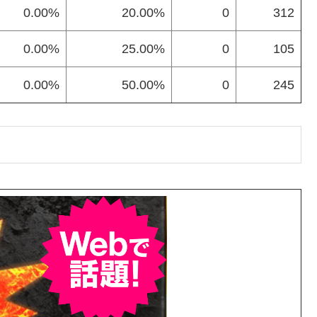
0.00%
20.00%
0
312
0.00%
25.00%
0
105
0.00%
50.00%
0
245