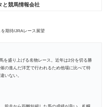
ータと競馬情報会社
期待/JRAレース展望
競馬を盛り上げる名物レース。近年は2分を切る勝
開催の進んだ洋芝で行われるため他場に比べて特
は違いない。
、前走から距離短縮した馬の成績が良い。札幌