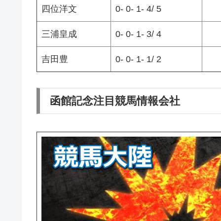
四位洋文
0- 0- 1- 4/ 5
三浦皇成
0- 0- 1- 3/ 4
吉田豊
0- 0- 1- 1/ 2
函館記念注目競馬情報会社