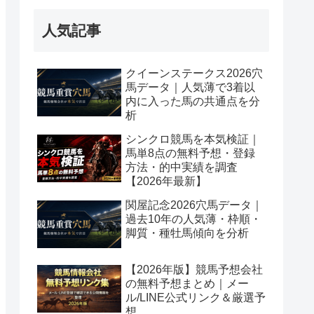
人気記事
クイーンステークス2026穴
馬データ｜人気薄で3着以
内に入った馬の共通点を分
析
シンクロ競馬を本気検証｜
馬単8点の無料予想・登録
方法・的中実績を調査
【2026年最新】
関屋記念2026穴馬データ｜
過去10年の人気薄・枠順・
脚質・種牡馬傾向を分析
【2026年版】競馬予想会社
の無料予想まとめ｜メー
ル/LINE公式リンク＆厳選予
想