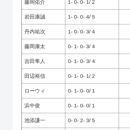
藤岡佑介
1- 0- 0- 1/ 2
岩田康誠
1- 0- 0- 4/ 5
丹内祐次
1- 0- 0- 3/ 4
藤岡康太
0- 1- 0- 3/ 4
吉田隼人
0- 1- 0- 3/ 4
田辺裕信
0- 1- 0- 1/ 2
ローウィ
0- 1- 0- 0/ 1
浜中俊
0- 1- 0- 0/ 1
池添謙一
0- 0- 2- 3/ 5