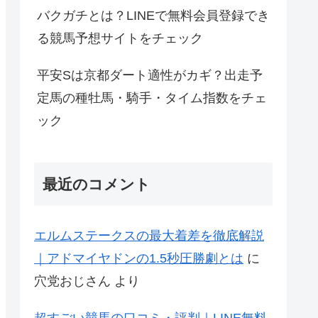
バクガチとは？LINEで無料会員登録でき
る競馬予想サイトをチェック
平安Sは京都ダート適性がカギ？出走予
定馬の種牡馬・騎手・タイム指数をチェ
ック
最近のコメント
エルムステークスの最大着差を徹底解説
｜アドマイヤドンの1.5秒圧勝劇とは
に
穴党おじさん
より
超すごい競馬の口コミ・評判｜LINE無料