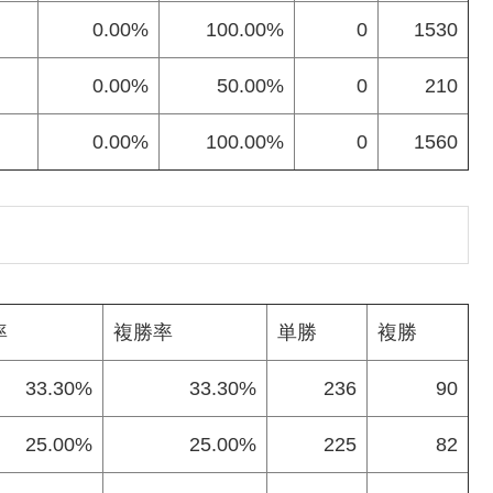
0.00%
100.00%
0
1530
0.00%
50.00%
0
210
0.00%
100.00%
0
1560
率
複勝率
単勝
複勝
33.30%
33.30%
236
90
25.00%
25.00%
225
82