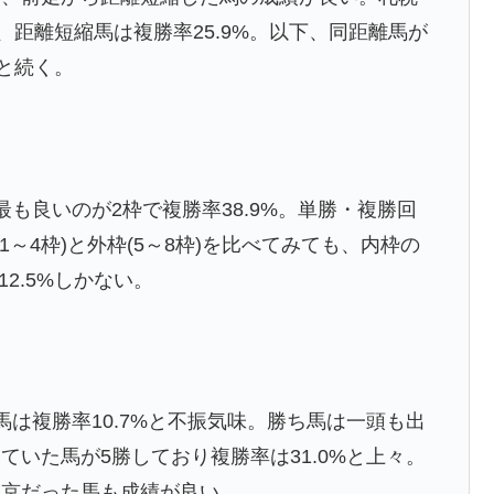
、距離短縮馬は複勝率25.9%。以下、同距離馬が
%と続く。
も良いのが2枠で複勝率38.9%。単勝・複勝回
1～4枠)と外枠(5～8枠)を比べてみても、内枠の
12.5%しかない。
は複勝率10.7%と不振気味。勝ち馬は一頭も出
いた馬が5勝しており複勝率は31.0%と上々。
中京だった馬も成績が良い。