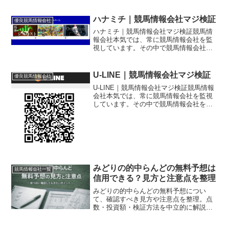
上で、競馬情報会社をマジ（本気）で検
証しています。このページでは競馬ライ
クについて検証していきます。競馬ライ
ハナミチ｜競馬情報会社マジ検証
優良競馬情報会社
クはLINE限定会員です...
ハナミチ｜競馬情報会社マジ検証競馬情
報会社本気では、常に競馬情報会社を監
視しています。その中で競馬情報会社を
マジで検証しています。このページでは
ハナミチについて検証していきます。ハ
ナミチ！サイトイメージ※普通の予想サ
U-LINE｜競馬情報会社マジ検証
優良競馬情報会社
イトのHP。ただアクセス...
U-LINE｜競馬情報会社マジ検証競馬情報
会社本気では、常に競馬情報会社を監視
しています。その中で競馬情報会社をマ
ジで検証しています。このページでは万
馬券TOTTAについて検証していきます。
U-LINE競馬サイトイメージライン限定な
のでQR...
みどりの的中らんどの無料予想は
競馬情報会社一覧
信用できる？見方と注意点を整理
みどりの的中らんどの無料予想につい
て、確認すべき見方や注意点を整理。点
数・投資額・検証方法を中立的に解説し
ます。