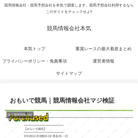
競馬情報会社・競馬予想会社を本気で調査します。競馬予想会社利用するなら
このサイトをチェックせよ!!
競馬情報会社本気
本気トップ
重賞レースの最大着差まとめ
プライバシーポリシー・免責事項
運営者情報
サイトマップ
おもいで競馬｜競馬情報会社マジ検証
優良競馬情報会社