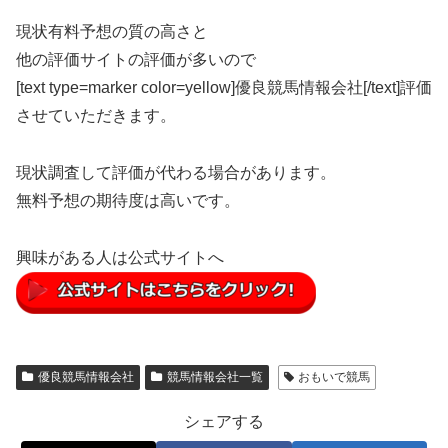
現状有料予想の質の高さと
他の評価サイトの評価が多いので
[text type=marker color=yellow]優良競馬情報会社[/text]評価
させていただきます。
現状調査して評価が代わる場合があります。
無料予想の期待度は高いです。
興味がある人は公式サイトへ
優良競馬情報会社
競馬情報会社一覧
おもいで競馬
シェアする