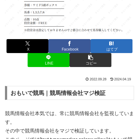
X
Facebook
はてブ
LINE
コピー
2022.09.28
2024.04.19
おもいで競馬｜競馬情報会社マジ検証
競馬情報会社本気では、常に競馬情報会社を監視していま
す。
その中で競馬情報会社をマジで検証しています。