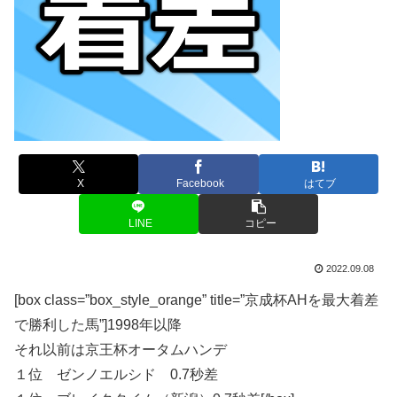
X
Facebook
はてブ
LINE
コピー
2022.09.08
[box class=”box_style_orange” title=”京成杯AHを最大着差
で勝利した馬”]1998年以降
それ以前は京王杯オータムハンデ
１位 ゼンノエルシド 0.7秒差