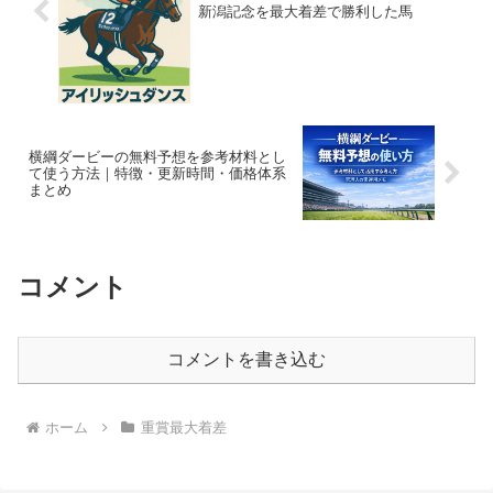
新潟記念を最大着差で勝利した馬
横綱ダービーの無料予想を参考材料とし
て使う方法｜特徴・更新時間・価格体系
まとめ
コメント
コメントを書き込む
ホーム
重賞最大着差