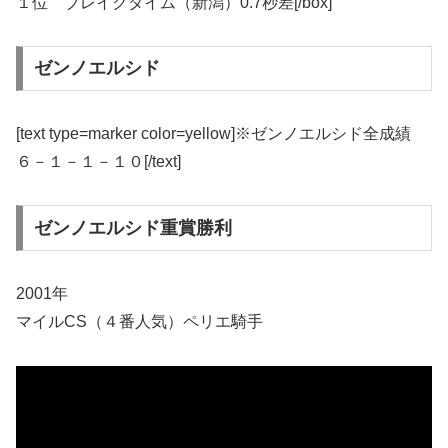
１位 ブレイクタイム（新潟）0.7秒差[/box]
ゼンノエルシド
[text type=marker color=yellow]※ゼンノエルシド全成績
６－１－１－１０[/text]
ゼンノエルシド重賞勝利
2001年
マイルCS（４番人気）ペリエ騎手