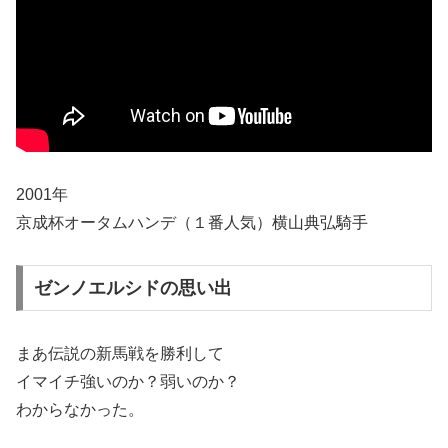
2001年
京成杯オータムハンデ（１番人気）横山典弘騎手
ゼンノエルシドの思い出
まあ伝説の新馬戦を勝利して
イマイチ強いのか？弱いのか？
わからなかった。