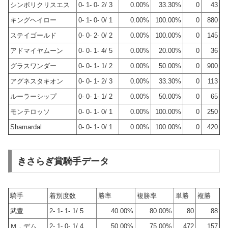
シンボリクリスエス
0- 1- 0- 2/ 3
0.00%
33.30%
0
43
キングヘイロー
0- 1- 0- 0/ 1
0.00%
100.00%
0
880
ステイゴールド
0- 0- 2- 0/ 2
0.00%
100.00%
0
145
アドマイヤムーン
0- 0- 1- 4/ 5
0.00%
20.00%
0
36
グラスワンダー
0- 0- 1- 1/ 2
0.00%
50.00%
0
900
アグネスタキオン
0- 0- 1- 2/ 3
0.00%
33.30%
0
113
ルーラーシップ
0- 0- 1- 1/ 2
0.00%
50.00%
0
65
モンテロッソ
0- 0- 1- 0/ 1
0.00%
100.00%
0
250
Shamardal
0- 0- 1- 0/ 1
0.00%
100.00%
0
420
きさらぎ賞騎手データ
騎手
着別度数
勝率
複勝率
単勝
複勝
武豊
2- 1- 1- 1/ 5
40.00%
80.00%
80
88
Ｍ．デム
2- 1- 0- 1/ 4
50.00%
75.00%
472
157