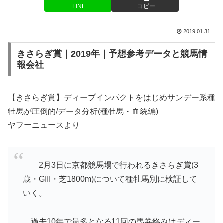
LINE
コピー
2019.01.31
きさらぎ賞｜2019年｜予想参考データと競馬情
報会社
【きさらぎ賞】ディープインパクトをはじめサンデー系種
牡馬が圧倒的/データ分析(種牡馬・血統編)
ヤフーニュースより
2月3日に京都競馬場で行われるきさらぎ賞(3
歳・GIII・芝1800m)について種牡馬別に検証して
いく。
過去10年で最多となる11回の馬券絡みはディー