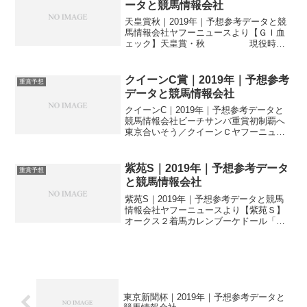
ータと競馬情報会社
天皇賞秋｜2019年｜予想参考データと競
馬情報会社ヤフーニュースより【ＧＩ血
ェック】天皇賞・秋 現役時代
にスプリンターズＳ連覇などＧＩ６勝を
挙げたロードカナロアは、もともと極端
な短距離血脈を受けているわけではな
クイーンC賞｜2019年｜予想参考
重賞予想
い。母系の特徴をしっか...
データと競馬情報会社
クイーンC｜2019年｜予想参考データと
競馬情報会社ビーチサンバ重賞初制覇へ
東京合いそう／クイーンＣヤフーニュー
スより 土曜東京では3歳牝馬によるク
イーンC（G3、芝1600メートル、9日）が
行われる。ビーチサンバ（牝3、友道）が
紫苑S｜2019年｜予想参考データ
重賞予想
重賞初制...
と競馬情報会社
紫苑S｜2019年｜予想参考データと競馬
情報会社ヤフーニュースより【紫苑Ｓ】
オークス２着馬カレンブーケドール「い
い意味で春と変わりない」 紫苑
Ｓ（土曜＝７日、中山芝内２０００メー
トル＝３着までに秋華賞優先出走権）注
目馬最新情報：美浦】...
東京新聞杯｜2019年｜予想参考データと