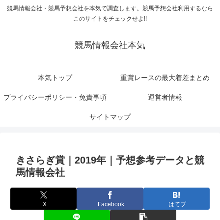
競馬情報会社・競馬予想会社を本気で調査します。競馬予想会社利用するなら
このサイトをチェックせよ!!
競馬情報会社本気
本気トップ
重賞レースの最大着差まとめ
プライバシーポリシー・免責事項
運営者情報
サイトマップ
きさらぎ賞｜2019年｜予想参考データと競
馬情報会社
X
Facebook
はてブ