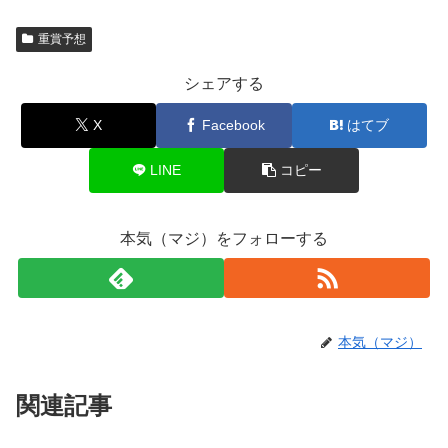
重賞予想
シェアする
X
Facebook
はてブ
LINE
コピー
本気（マジ）をフォローする
本気（マジ）
関連記事