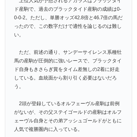
上位人気が予想されるアガラスはブラックタイ
ド産駒で、過去のブラックタイド産駒の成績は0-
0-0-2。ただし、単勝オッズ42.8倍と46.7倍の馬だ
ったので、この数字だけで適性を論じるのは難し
い。
ただ、前述の通り、サンデーサイレンス系種牡
馬の産駒が圧倒的に強いレースで、ブラックタイ
ド自身もきさらぎ賞をタイム差無しの2着に好走
している。血統面から割り引く必要はないだろ
う。
2頭が登録しているオルフェーヴル産駒は前例
がないが、その父ステイゴールドの産駒はオルフ
ェーヴル自身とその弟アッシュゴールドがともに
人気で複勝圏内に入っている。