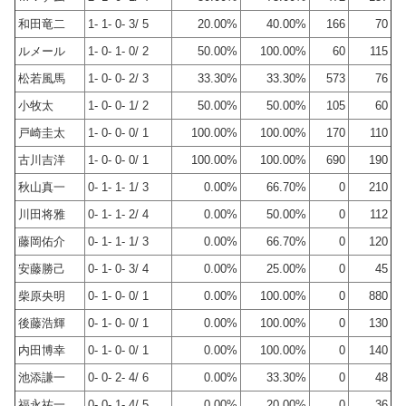
和田竜二
1- 1- 0- 3/ 5
20.00%
40.00%
166
70
ルメール
1- 0- 1- 0/ 2
50.00%
100.00%
60
115
松若風馬
1- 0- 0- 2/ 3
33.30%
33.30%
573
76
小牧太
1- 0- 0- 1/ 2
50.00%
50.00%
105
60
戸崎圭太
1- 0- 0- 0/ 1
100.00%
100.00%
170
110
古川吉洋
1- 0- 0- 0/ 1
100.00%
100.00%
690
190
秋山真一
0- 1- 1- 1/ 3
0.00%
66.70%
0
210
川田将雅
0- 1- 1- 2/ 4
0.00%
50.00%
0
112
藤岡佑介
0- 1- 1- 1/ 3
0.00%
66.70%
0
120
安藤勝己
0- 1- 0- 3/ 4
0.00%
25.00%
0
45
柴原央明
0- 1- 0- 0/ 1
0.00%
100.00%
0
880
後藤浩輝
0- 1- 0- 0/ 1
0.00%
100.00%
0
130
内田博幸
0- 1- 0- 0/ 1
0.00%
100.00%
0
140
池添謙一
0- 0- 2- 4/ 6
0.00%
33.30%
0
48
福永祐一
0- 0- 1- 4/ 5
0.00%
20.00%
0
36