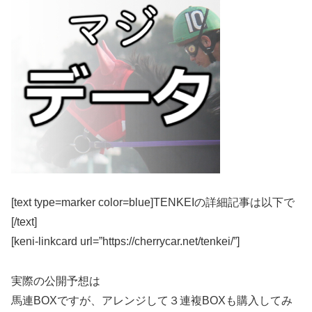
[text type=marker color=blue]TENKEIの詳細記事は以下で
[/text]
[keni-linkcard url=”https://cherrycar.net/tenkei/”]
実際の公開予想は
馬連BOXですが、アレンジして３連複BOXも購入してみ