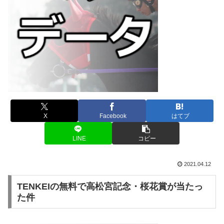
X
Facebook
はてブ
LINE
コピー
2021.04.12
TENKEIの無料で高松宮記念・桜花賞が当たっ
た件