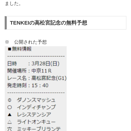
ました。
TENKEIの高松宮記念の無料予想
※ 公開された予想