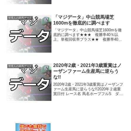
３月、競馬情報会社本気（マジ）的おす
すめ予想会社
「マジデータ」中山競馬場芝
管理人の競馬データ
1600mを徹底的に調べます
「マジデータ」中山競馬場芝1600mを徹
底的に調べます★★★ 複勝率40％以
上、単複回収率プラス★★ 複勝率40％
以上（調教師データのみ50％）★ 単複
回収率プラス（調教師データだけなし）
（レース数の１/１０以上の成立条件）
2017年～デー...
2020年2歳・2021年3歳重賞はノ
管理人の競馬データ
ーザンファーム生産馬に逆らう
な!!
2020年2歳・2021年3歳重賞はノーザンフ
ァーム生産馬に逆らうな!!2020年２歳重
賞日付 レース名 馬名ホープフルS ダノ
ンザキッド（ノーザンファーム）朝日杯
FS グレナディアガーズ（ノーザンファ
ーム）阪神JF ソダシ （ノーザンフ
ァ...