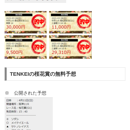
TENKEIの桜花賞の無料予想
※ 公開された予想