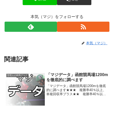
本気（マジ）をフォローする
本気（マジ）
関連記事
「マジデータ」函館競馬場1200m
管理人の競馬データ
を徹底的に調べます
「マジデータ」函館競馬場1200mを徹底
的に調べます★★★ 複勝率40％以上、
単複回収率プラス★★ 複勝率40％以上
（調教師データのみ50％）★ 単複回収
率プラス（調教師データだけなし）（レ
ース数の１/１０以上の成立条件）2017年
～データ...