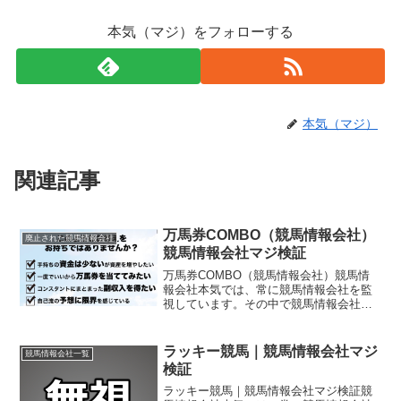
本気（マジ）をフォローする
本気（マジ）
関連記事
万馬券COMBO（競馬情報会社）
廃止された競馬情報会社
競馬情報会社マジ検証
万馬券COMBO（競馬情報会社）競馬情
報会社本気では、常に競馬情報会社を監
視しています。その中で競馬情報会社を
マジで検証しています。このページでは
万馬券COMBOについて検証していきま
す。現在サイトは廃止されています。万
ラッキー競馬｜競馬情報会社マジ
競馬情報会社一覧
馬券COMBOサイト...
検証
ラッキー競馬｜競馬情報会社マジ検証競