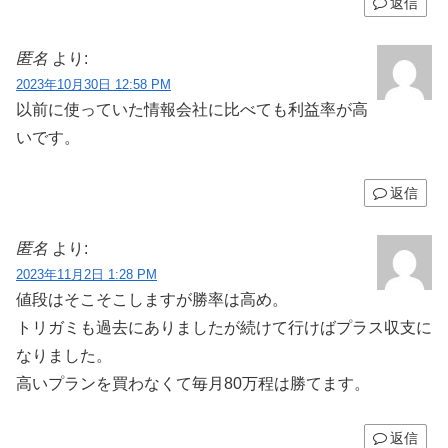
返信
匿名
より:
2023年10月30日 12:58 PM
以前に使っていた情報会社に比べても利益率が高
いです。
返信
匿名
より:
2023年11月2日 1:28 PM
値段はそこそこしますが勝率は高め。
トリガミも過去にありましたが続けて行けばプラス収支に
なりました。
高いプランを買わなくて毎月80万程は勝てます。
返信