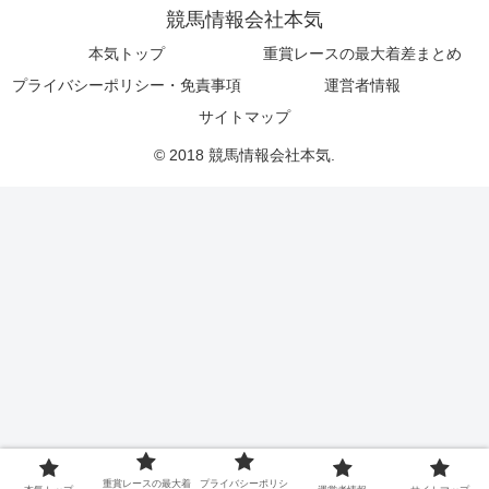
競馬情報会社本気
本気トップ
重賞レースの最大着差まとめ
プライバシーポリシー・免責事項
運営者情報
サイトマップ
© 2018 競馬情報会社本気.
重賞レースの最大着
プライバシーポリシ