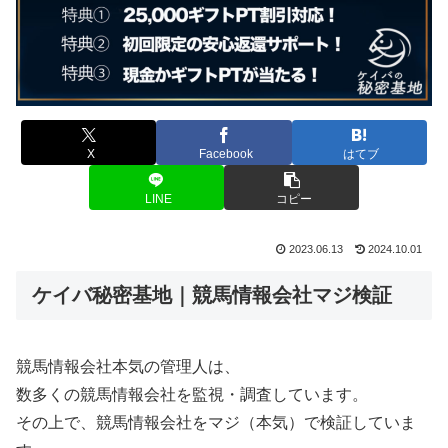
X
Facebook
はてブ
LINE
コピー
2023.06.13
2024.10.01
ケイバ秘密基地｜競馬情報会社マジ検証
競馬情報会社本気の管理人は、
数多くの競馬情報会社を監視・調査しています。
その上で、競馬情報会社をマジ（本気）で検証していま