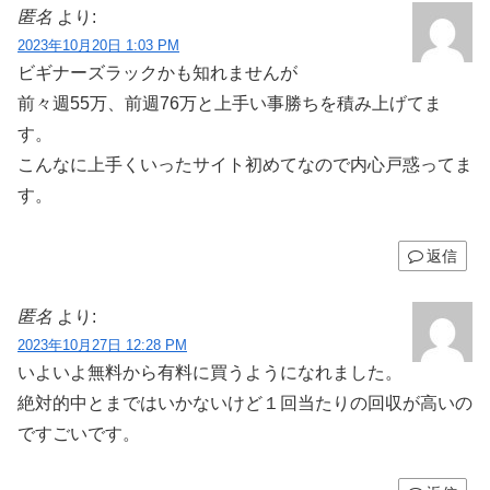
匿名
より:
2023年10月20日 1:03 PM
ビギナーズラックかも知れませんが
前々週55万、前週76万と上手い事勝ちを積み上げてま
す。
こんなに上手くいったサイト初めてなので内心戸惑ってま
す。
返信
匿名
より:
2023年10月27日 12:28 PM
いよいよ無料から有料に買うようになれました。
絶対的中とまではいかないけど１回当たりの回収が高いの
ですごいです。