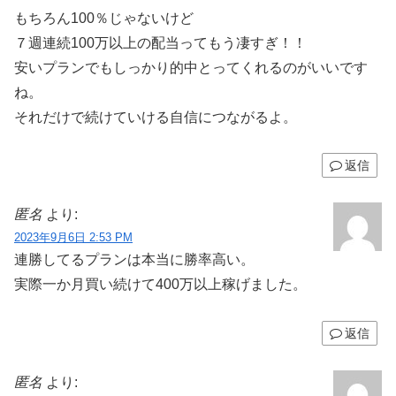
もちろん100％じゃないけど
７週連続100万以上の配当ってもう凄すぎ！！
安いプランでもしっかり的中とってくれるのがいいです
ね。
それだけで続けていける自信につながるよ。
返信
匿名
より:
2023年9月6日 2:53 PM
連勝してるプランは本当に勝率高い。
実際一か月買い続けて400万以上稼げました。
返信
匿名
より: