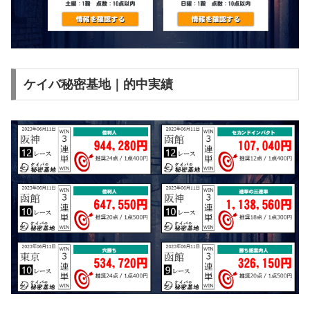
ケイバ秘密基地｜的中実績