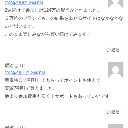
2023年9月8日 2:04 PM
2週続けて参加し計124万の配当がとれました。
５万位のプランでもこの結果を出せるサイトはなかなかな
いと思います。
このまま楽しみながら買い続けてみます！
返信
匿名
より:
2023年9月11日 2:06 PM
新規特典で割引してもらってポイントも使えて
実質7割引で買えました。
他より参加費用も安くてサポートもあっていいです！
返信
匿名
より: