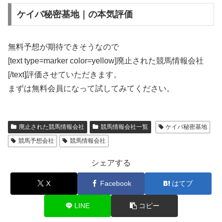
ケイバ秘密基地｜の本気評価
無料予想が期待できそうなので
[text type=marker color=yellow]廃止された競馬情報会社
[/text]評価させていただきます。
まずは無料会員になって試してみてください。
廃止された競馬情報会社
競馬情報会社一覧
ケイバ秘密基地
競馬予想会社
競馬情報会社
シェアする
X
Facebook
はてブ
LINE
コピー