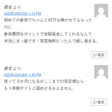
匿名
より:
2023年10月13日 1:13 PM
初めての参加でちゃんと42万も稼がせてもらった
のに
参加費用をポイントで全額返金してくれるなんて
本当に太っ腹です！実質無料だったんで嬉し過ぎる。
返信
匿名
より:
2023年10月16日 1:43 PM
使って３か月になるがここまでの安定感なら
もう有能サイトと認めざるをえません。
返信