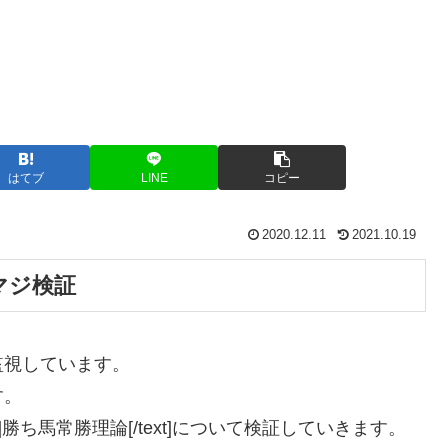
はてブ
LINE
コピー
2020.12.11
2021.10.19
マジ検証
監視しています。
す。
yellow]勝ち馬常勝理論[/text]について検証していきます。