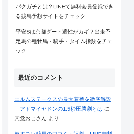
バクガチとは？LINEで無料会員登録でき
る競馬予想サイトをチェック
平安Sは京都ダート適性がカギ？出走予
定馬の種牡馬・騎手・タイム指数をチェ
ック
最近のコメント
エルムステークスの最大着差を徹底解説
｜アドマイヤドンの1.5秒圧勝劇とは
に
穴党おじさん
より
超すごい競馬の口コミ・評判｜LINE無料