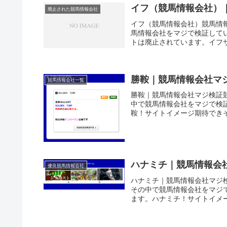
イフ（競馬情報会社）
廃止された競馬情報会社
イフ（競馬情報会社）競馬情
馬情報会社をマジで検証して
トは廃止されています。イフサ
勝鞍｜競馬情報会社マ
競馬情報会社一覧
勝鞍｜競馬情報会社マジ検証
中で競馬情報会社をマジで検
鞍！サイトイメージ期待できそ
ハナミチ｜競馬情報会
優良競馬情報会社
ハナミチ｜競馬情報会社マジ
その中で競馬情報会社をマジ
ます。ハナミチ！サイトイメー