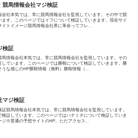
｜競馬情報会社マジ検証
報会社本気では、常に競馬情報会社を監視しています。その中で競
います。このページではイフについて検証していきます。現在サイ
イトイメージ競馬情報会社界に革命ってフレ...
ジ検証
競馬情報会社本気では、常に競馬情報会社を監視しています。その
証しています。このページでは勝鞍について検証していきます。勝
うな感じのHP勝鞍情報（無料）勝鞍情報（...
社マジ検証
検証競馬情報会社本気では、常に競馬情報会社を監視しています。
で検証しています。このページではハナミチについて検証していき
ジ※普通の予想サイトのHP。ただアクセス...