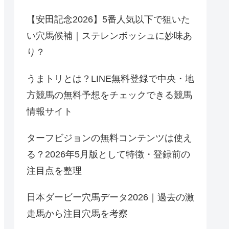
【安田記念2026】5番人気以下で狙いた
い穴馬候補｜ステレンボッシュに妙味あ
り？
うまトリとは？LINE無料登録で中央・地
方競馬の無料予想をチェックできる競馬
情報サイト
ターフビジョンの無料コンテンツは使え
る？2026年5月版として特徴・登録前の
注目点を整理
日本ダービー穴馬データ2026｜過去の激
走馬から注目穴馬を考察