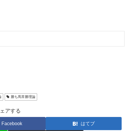
論
勝ち馬常勝理論
ェアする
Facebook
はてブ