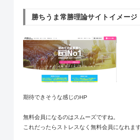
勝ちうま常勝理論サイトイメージ
期待できそうな感じのHP
無料会員になるのはスムーズですね。
これだったらストレスなく無料会員になれま