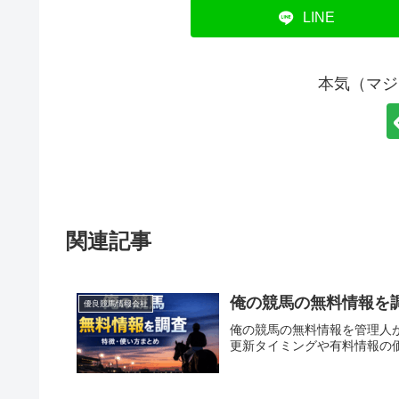
LINE
本気（マジ
関連記事
俺の競馬の無料情報を
優良競馬情報会社
俺の競馬の無料情報を管理人
更新タイミングや有料情報の