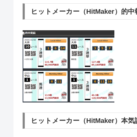
ヒットメーカー（HitMaker）的中
ヒットメーカー（HitMaker）本気