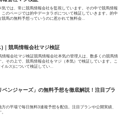
本気では、常に競馬情報会社を監視しています。その中で競馬情報
。このページでは的中データラボについて検証していきます。的中
競馬の無料予想っていうのに惹かれて無料会...
ルス)｜競馬情報会社マジ検証
)｜競馬情報会社マジ検証競馬情報会社本気の管理人は、数多くの競馬情
す。その上で、競馬情報会社をマジ（本気）で検証しています。こ
マイルス)について検証してい...
リベンジャーズ」の無料予想を徹底解説！注目プラ
地方の平場で毎日無料3連複予想を配信。注目プランや公開実績、
す。