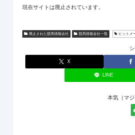
現在サイトは廃止されています。
廃止された競馬情報会社
競馬情報会社一覧
ヒットメ
シ
X
LINE
本気（マジ