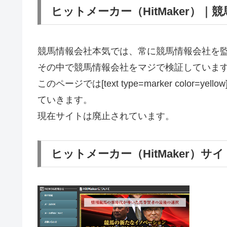
ヒットメーカー（HitMaker）｜
競馬情報会社本気では、常に競馬情報会社を
その中で競馬情報会社をマジで検証していま
このページでは[text type=marker color=ye
ていきます。
現在サイトは廃止されています。
ヒットメーカー（HitMaker）サ