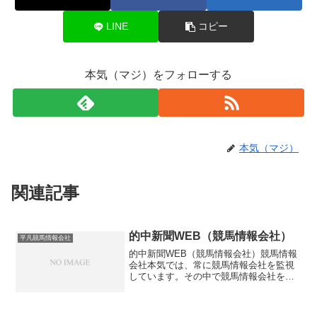
LINE
コピー
本気（マジ）をフォローする
本気（マジ）
関連記事
的中新聞WEB（競馬情報会社）
平凡競馬情報会社
的中新聞WEB（競馬情報会社）競馬情報
会社本気では、常に競馬情報会社を監視
しています。その中で競馬情報会社をマ
ジで検証しています。このページでは的
中新聞WEBについて検証していきます。