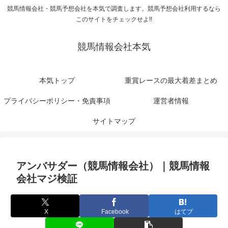
競馬情報会社・競馬予想会社を本気で調査します。競馬予想会社利用するなら
このサイトをチェックせよ!!
競馬情報会社本気
本気トップ
重賞レースの最大着差まとめ
プライバシーポリシー・免責事項
運営者情報
サイトマップ
アンバサダー（競馬情報会社）｜競馬情報
会社マジ検証
X
Facebook
はてブ