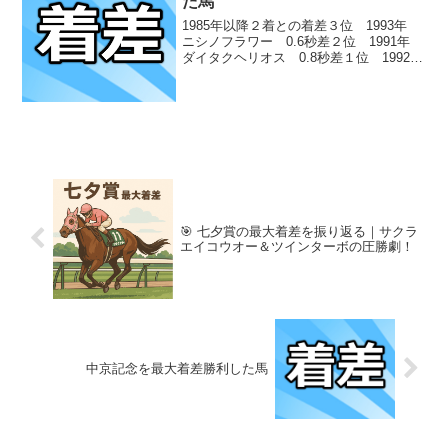
た馬
1985年以降２着との着差３位 1993年
ニシノフラワー 0.6秒差２位 1991年
ダイタクヘリオス 0.8秒差１位 1992
年 ダイタクヘリオス 0.9秒差ダイタク
ヘリオスが２年連続、大差で勝利してい
ますね。ダイタクヘリオス全成績１０...
🎯 七夕賞の最大着差を振り返る｜サクラ
エイコウオー＆ツインターボの圧勝劇！
中京記念を最大着差勝利した馬