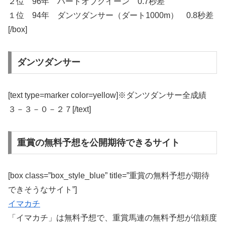
２位 96年 ハートオブクイーン 0.7秒差
１位 94年 ダンツダンサー（ダート1000m） 0.8秒差
[/box]
ダンツダンサー
[text type=marker color=yellow]※ダンツダンサー全成績
３－３－０－２７[/text]
重賞の無料予想を公開期待できるサイト
[box class=”box_style_blue” title=”重賞の無料予想が期待
できそうなサイト”]
イマカチ
「イマカチ」は無料予想で、重賞馬連の無料予想が信頼度