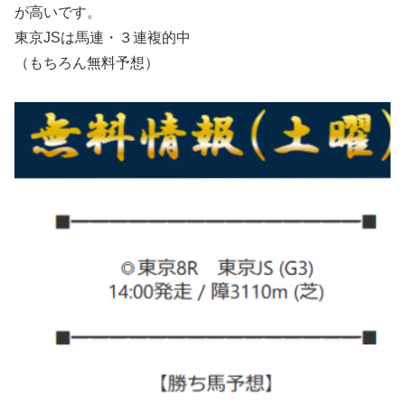
が高いです。
東京JSは馬連・３連複的中
（もちろん無料予想）