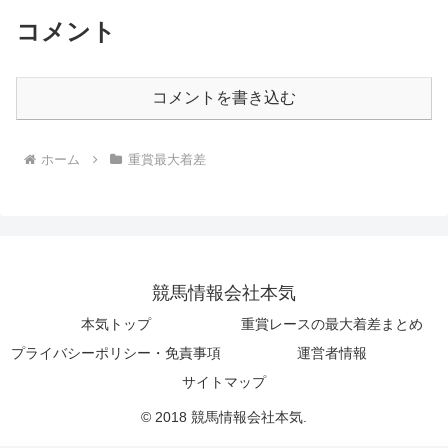
コメント
コメントを書き込む
ホーム
重賞最大着差
競馬情報会社本気
本気トップ
重賞レースの最大着差まとめ
プライバシーポリシー・免責事項
運営者情報
サイトマップ
© 2018 競馬情報会社本気.