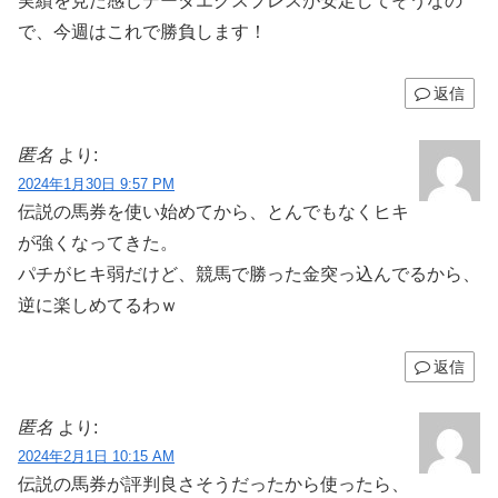
実績を見た感じデータエクスプレスが安定してそうなの
で、今週はこれで勝負します！
返信
匿名
より:
2024年1月30日 9:57 PM
伝説の馬券を使い始めてから、とんでもなくヒキ
が強くなってきた。
パチがヒキ弱だけど、競馬で勝った金突っ込んでるから、
逆に楽しめてるわｗ
返信
匿名
より:
2024年2月1日 10:15 AM
伝説の馬券が評判良さそうだったから使ったら、