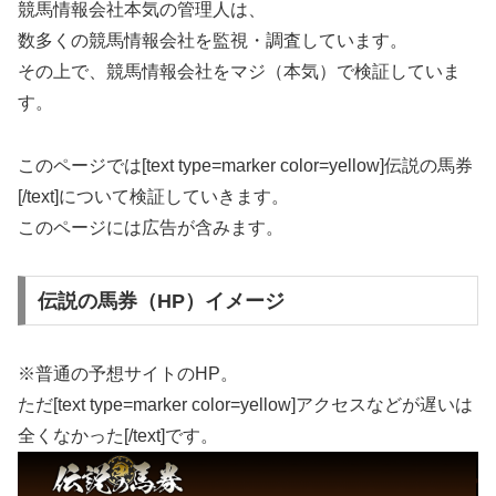
競馬情報会社本気の管理人は、
数多くの競馬情報会社を監視・調査しています。
その上で、競馬情報会社をマジ（本気）で検証していま
す。
このページでは[text type=marker color=yellow]伝説の馬券
[/text]について検証していきます。
このページには広告が含みます。
伝説の馬券（HP）イメージ
※普通の予想サイトのHP。
ただ[text type=marker color=yellow]アクセスなどが遅いは
全くなかった[/text]です。