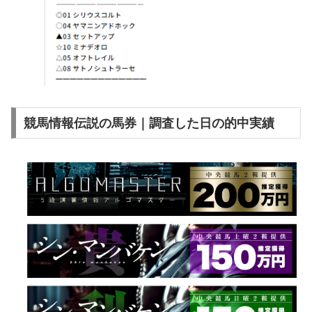
競馬情報伝説の馬券｜調査した日の的中実績