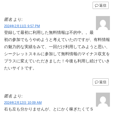
返信
匿名
より:
2024年2月11日 9:57 PM
登録して最初に利用した無料情報は不的中。。最
初の参加でもうやめようと考えていたのですが、有料情報
の魅力的な実績をみて、一回だけ利用してみようと思い、
シークレットスキルに参加して無料情報のマイナス収支を
プラスに変えていただきました！今後も利用し続けていき
たいサイトです。
返信
匿名
より:
2024年2月12日 10:09 AM
右も左も分かりませんが、とにかく稼ぎたくてＳ