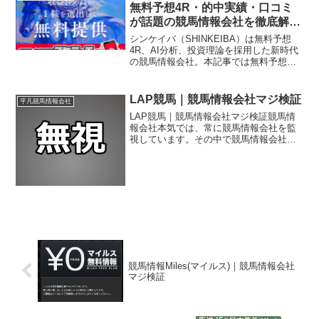
無料予想4R・的中実績・口コミ
が話題の競馬情報会社を徹底解
説！
シンケイバ（SHINKEIBA）は無料予想
4R、AI分析、投資理論を採用した新時代
の競馬情報会社。本記事では無料予想の
内容、最新的中実績、口コミ評判、登録
方法、安全性まで徹底的に解説します。
LAP競馬｜競馬情報会社マジ検証
平凡競馬情報会社
LAP競馬｜競馬情報会社マジ検証競馬情
報会社本気では、常に競馬情報会社を監
視しています。その中で競馬情報会社を
マジで検証しています。このページでは
LAP競馬について検証していきます。
LAP競馬サイトイメージこれ見たらしっ
かり使えそうですね。...
競馬情報Miles(マイルス)｜競馬情報会社
マジ検証