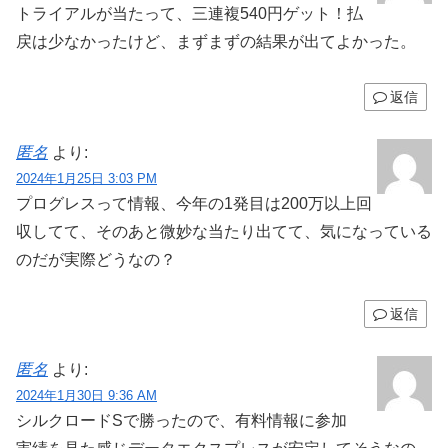
トライアルが当たって、三連複540円ゲット！払
戻は少なかったけど、まずまずの結果が出てよかった。
返信
匿名
より:
2024年1月25日 3:03 PM
プログレスって情報、今年の1発目は200万以上回
収してて、そのあと微妙な当たり出てて、気になっている
のだが実際どうなの？
返信
匿名
より:
2024年1月30日 9:36 AM
シルクロードSで勝ったので、有料情報に参加