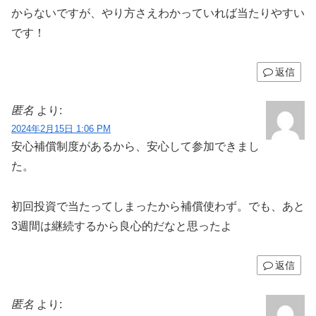
からないですが、やり方さえわかっていれば当たりやすい
です！
返信
匿名
より:
2024年2月15日 1:06 PM
安心補償制度があるから、安心して参加できまし
た。
初回投資で当たってしまったから補償使わず。でも、あと
3週間は継続するから良心的だなと思ったよ
返信
匿名
より: