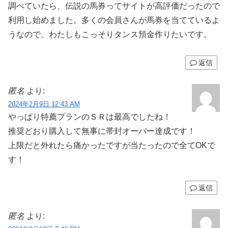
調べていたら、伝説の馬券ってサイトが高評価だったので
利用し始めました。多くの会員さんが馬券を当てているよ
うなので、わたしもこっそりタンス預金作りたいです。
返信
匿名
より:
2024年2月9日 12:43 AM
やっぱり特薦プランのＳＲは最高でしたね！
推奨どおり購入して無事に帯封オーバー達成です！
上限だと外れたら痛かったですが当たったので全てOKで
す！
返信
匿名
より: