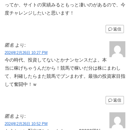
ってか、サイトの実績みるともっと凄いのがあるので、今
度チャレンジしたいと思います！
返信
匿名
より:
2024年2月26日 10:27 PM
今の時代、投資してないとかナンセンスだよ。本
当に稼げちゃうんだから！競馬で稼いだ分は株にまわし
て、利確したらまた競馬でブンまわす。最強の投資家目指
して奮闘中！ｗ
返信
匿名
より:
2024年2月26日 10:52 PM