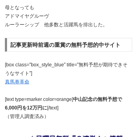
母となっても
アドマイヤグルーヴ
ルーラーシップ 他多数と活躍馬を排出した。
記事更新時前週の重賞の無料予想的中サイト
[box class=”box_style_blue” title=”無料予想が期待できそ
うなサイト”]
真馬券革命
[text type=marker color=orange]
中山記念の無料予想で
6,000円を12万円に
[/text]
（管理人調査済み）