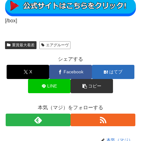
[/box]
重賞最大着差
エアグルーヴ
シェアする
X
Facebook
はてブ
LINE
コピー
本気（マジ）をフォローする
本気（マジ）