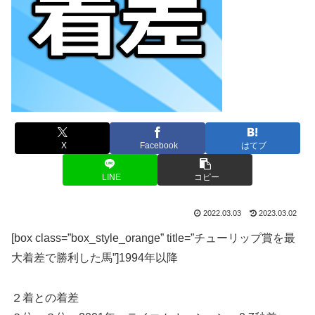
X
Facebook
はてブ
LINE
コピー
2022.03.03
2023.03.02
[box class=”box_style_orange” title=”チューリップ賞を最
大着差で勝利した馬”]1994年以降
２着との着差