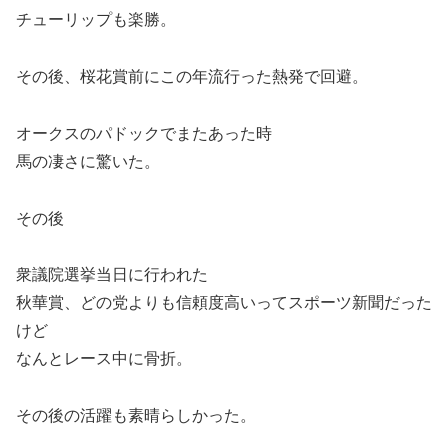
チューリップも楽勝。
その後、桜花賞前にこの年流行った熱発で回避。
オークスのパドックでまたあった時
馬の凄さに驚いた。
その後
衆議院選挙当日に行われた
秋華賞、どの党よりも信頼度高いってスポーツ新聞だった
けど
なんとレース中に骨折。
その後の活躍も素晴らしかった。