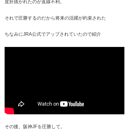
度肝抜かれたのが直線不利。
それで圧勝するのだから将来の活躍が約束された
ちなみにJRA公式でアップされていたので紹介
その後、阪神JFを圧勝して。