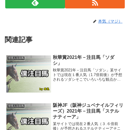
本気（マジ）
関連記事
秋華賞2021年－注目馬「ソダ
管理人注目馬
シ」
秋華賞2021年－注目馬「ソダシ」某サイ
トでは現在１番人気（1.7倍前後）が予想
されるソダシそこでいろいろな観点から
調べてみました。ソダシ状態系ニュー
ス 牝馬３冠最終戦・秋華賞の追い切り
が１３日、滋賀県の栗東トレセンで行わ
れた。白毛のアイド...
阪神JF（阪神ジュベナイルフィリ
管理人注目馬
ーズ）2021年－注目馬「ステル
ナティーア」
某サイトでは現在２番人気（３.６倍前
後）が予想されるステルナティーアそこ