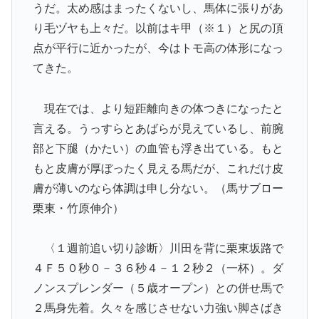
うだ。太め感はまったくないし、馬体に張りがあ
り毛ヅヤも上々だ。以前はキ甲（※１）と尻の頂
点が平行に近かったが、今はトモ高の体形になっ
てきた。
現在では、より短距離向きの体つきになったと
言える。うっすらとあばらが見えているし、前腕
部と下腿（かたい）の血管も浮き出ている。もと
もと皮膚が厚ぼったく見える馬だが、これだけ皮
膚が薄いのなら体調は申し分ない。（馬サブロー
栗東・竹原伸介）
〈１週前追い切り診断〉川田を背に栗東坂路で
４Ｆ５０秒０－３６秒４－１２秒２（一杯）。ダ
ノンスプレンダー（５歳オープン）との併せ馬で
２馬身先着。久々を感じさせない力強い脚さばき