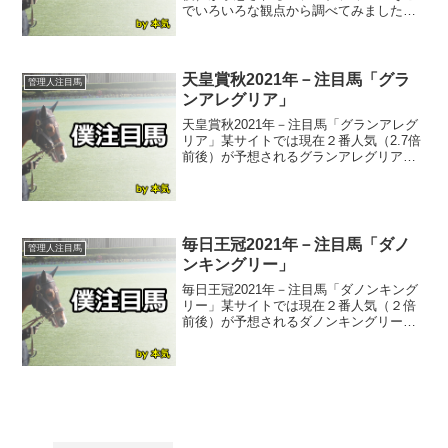
でいろいろな観点から調べてみました。
ステルナティーアの馬体診断 シャープ
で細身のタイプ。派手な印象こそない
が、無駄のないつくりでいかにも軽い走
りができるバランス。表情も...
天皇賞秋2021年－注目馬「グラ
管理人注目馬
ンアレグリア」
天皇賞秋2021年－注目馬「グランアレグ
リア」某サイトでは現在２番人気（2.7倍
前後）が予想されるグランアレグリアグ
ランアレグリアそこでいろいろな観点か
ら調べてみました。グランアレグリアの
馬体診断 【グランアレグリア Ａ】８
月にノドを手術し...
毎日王冠2021年－注目馬「ダノ
管理人注目馬
ンキングリー」
毎日王冠2021年－注目馬「ダノンキング
リー」某サイトでは現在２番人気（２倍
前後）が予想されるダノンキングリーそ
こでいろいろな観点から調べてみまし
た。ダノンキングリー状態ニュース ダ
ノンキングリーはG1初制覇を飾った前
走・安田記念同様、Bコ...