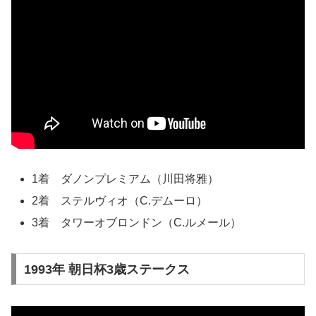
1着 ダノンプレミアム（川田将雅）
2着 ステルヴィオ（C.デムーロ）
3着 タワーオブロンドン（C.ルメール）
1993年 朝日杯3歳ステークス