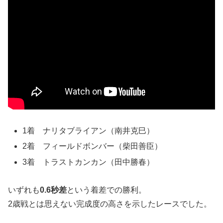
1着 ナリタブライアン（南井克巳）
2着 フィールドボンバー（柴田善臣）
3着 トラストカンカン（田中勝春）
いずれも
0.6秒差
という着差での勝利。
2歳戦とは思えない完成度の高さを示したレースでした。