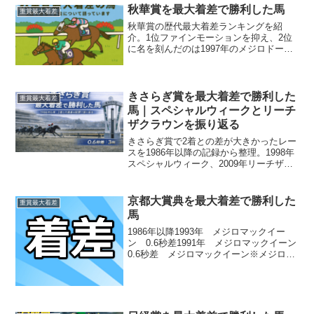
秋華賞を最大着差で勝利した馬
重賞最大着差
秋華賞の歴代最大着差ランキングを紹
介。1位ファインモーションを抑え、2位
に名を刻んだのは1997年のメジロドーベ
ル。その圧勝劇と、阪神3歳牝馬S・オー
クスなど名勝負を振り返ります。
きさらぎ賞を最大着差で勝利した
重賞最大着差
馬｜スペシャルウィークとリーチ
ザクラウンを振り返る
きさらぎ賞で2着との差が大きかったレー
スを1986年以降の記録から整理。1998年
スペシャルウィーク、2009年リーチザク
ラウン、2018年サトノダイヤモンドによ
る0.6秒差勝利を振り返ります。
京都大賞典を最大着差で勝利した
重賞最大着差
馬
1986年以降1993年 メジロマックイー
ン 0.6秒差1991年 メジロマックイーン
0.6秒差 メジロマックイーン※メジロマ
ックイーン全成績１２－６－１－２メジ
ロマックイーン重賞勝利1993年京都大賞
典（１番人気）武豊騎手宝塚記念（１
番...