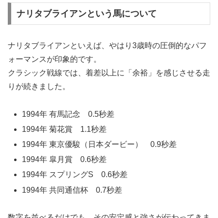
ナリタブライアンという馬について
ナリタブライアンといえば、やはり3歳時の圧倒的なパフ
ォーマンスが印象的です。
クラシック戦線では、着差以上に「余裕」を感じさせる走
りが続きました。
1994年 有馬記念 0.5秒差
1994年 菊花賞 1.1秒差
1994年 東京優駿（日本ダービー） 0.9秒差
1994年 皐月賞 0.6秒差
1994年 スプリングS 0.6秒差
1994年 共同通信杯 0.7秒差
数字を並べるだけでも、その安定感と強さが伝わってきま