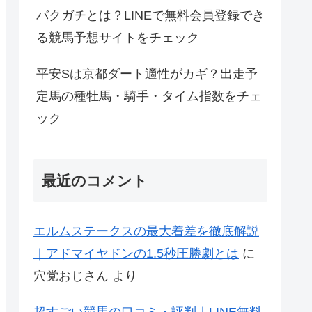
バクガチとは？LINEで無料会員登録でき
る競馬予想サイトをチェック
平安Sは京都ダート適性がカギ？出走予
定馬の種牡馬・騎手・タイム指数をチェ
ック
最近のコメント
エルムステークスの最大着差を徹底解説
｜アドマイヤドンの1.5秒圧勝劇とは
に
穴党おじさん
より
超すごい競馬の口コミ・評判｜LINE無料