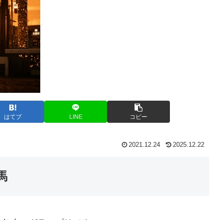
はてブ
LINE
コピー
2021.12.24
2025.12.22
馬