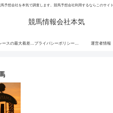
馬予想会社を本気で調査します。競馬予想会社利用するならこのサイト
競馬情報会社本気
重賞レースの最大着差まとめ
プライバシーポリシー・免責事項
運営者情報
馬