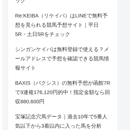
ック
Re:KEIBA（リケイバ）はLINEで無料予
想を見られる競馬予想サイト｜平日
5R・土日5Rをチェック
シンガンケイバは無料登録で使える？メ
ールアドレスで予想を確認できる競馬情
報サイト
BAXIS（バクシス）の無料予想が函館7R
で3連複176,120円的中！指定金額なら回
収880,600円
宝塚記念穴馬データ｜過去10年で5番人
気以下から3着以内に入った馬を分析