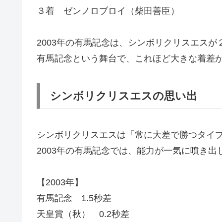
３着 ゼンノロブロイ（柴田善臣）
2003年の有馬記念は、シンボリクリスエスが
有馬記念という舞台で、これほど大きな着差
シンボリクリスエスの思い出
シンボリクリスエスは「常に大差で勝つタイ
2003年の有馬記念では、能力が一気に噴き
【2003年】
有馬記念 1.5秒差
天皇賞（秋） 0.2秒差