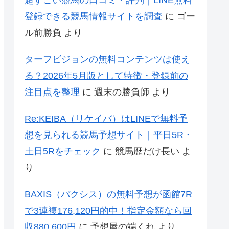
登録できる競馬情報サイトを調査
に
ゴー
ル前勝負
より
ターフビジョンの無料コンテンツは使え
る？2026年5月版として特徴・登録前の
注目点を整理
に
週末の勝負師
より
Re:KEIBA（リケイバ）はLINEで無料予
想を見られる競馬予想サイト｜平日5R・
土日5Rをチェック
に
競馬歴だけ長い
よ
り
BAXIS（バクシス）の無料予想が函館7R
で3連複176,120円的中！指定金額なら回
収880,600円
に
予想屋の端くれ
より