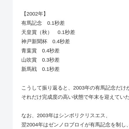
【2002年】
有馬記念 0.1秒差
天皇賞（秋） 0.1秒差
神戸新聞杯 0.4秒差
青葉賞 0.4秒差
山吹賞 0.3秒差
新馬戦 0.1秒差
こうして振り返ると、2003年の有馬記念だ
それだけ完成度の高い状態で年末を迎えてい
なお、2003年はシンボリクリスエス、
翌2004年はゼンノロブロイが有馬記念を制し