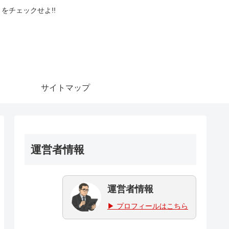
をチェックせよ!!
サイトマップ
運営者情報
運営者情報
▶ プロフィールはこちら