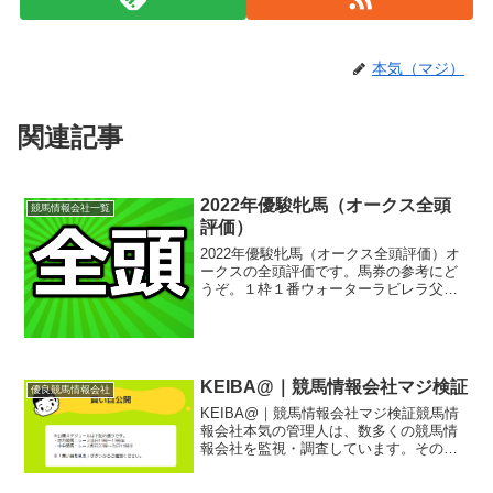
本気（マジ）
関連記事
2022年優駿牝馬（オークス全頭
競馬情報会社一覧
評価）
2022年優駿牝馬（オークス全頭評価）オ
ークスの全頭評価です。馬券の参考にど
うぞ。１枠１番ウォーターラビレラ父－
シルバーステート（血統評価A）前走 桜
花賞（２着）『コメント』距離伸びてど
うなのか？桜花賞が最大の勝負だった気
がするのでオークス...
KEIBA@｜競馬情報会社マジ検証
優良競馬情報会社
KEIBA@｜競馬情報会社マジ検証競馬情
報会社本気の管理人は、数多くの競馬情
報会社を監視・調査しています。その上
で、競馬情報会社をマジ（本気）で検証
しています。このページではKEIBA@に