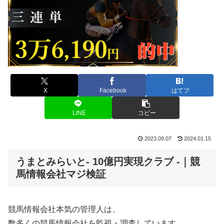
X
Facebook
はてブ
LINE
コピー
2023.09.07
2024.01.15
うまとみらいと- 10億円実現クラブ -｜競
馬情報会社マジ検証
競馬情報会社本気の管理人は、
数多くの競馬情報会社を監視・調査しています。