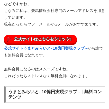
などですかね。
ちなみに私は、競馬情報会社専門のメールアドレスを用意
しています。
現在だったらヤフーメールかGメールがおすすめです。
公式サイトうまとみらいと- 10億円実現クラブ –
から誰で
も無料会員になれます。
無料会員になるのはスムーズですね。
これだったらストレスなく無料会員になれます。
うまとみらいと- 10億円実現クラブ -｜無料コン
テンツ