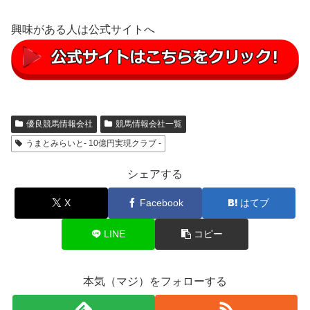
興味がある人は公式サイトへ
優良競馬情報会社
競馬情報会社一覧
うまとみらいと- 10億円実現クラブ -
シェアする
X
Facebook
はてブ
LINE
コピー
本気（マジ）をフォローする