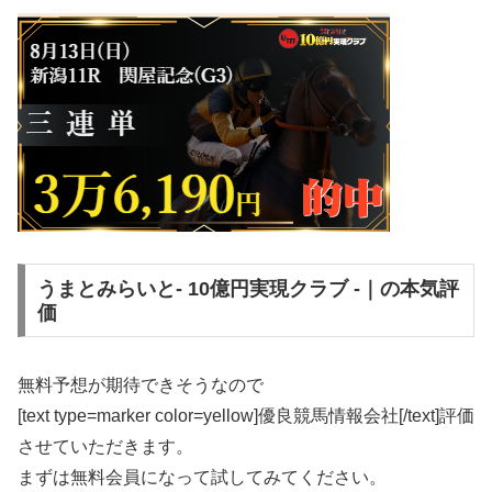
うまとみらいと- 10億円実現クラブ -｜の本気評
価
無料予想が期待できそうなので
[text type=marker color=yellow]優良競馬情報会社[/text]評価
させていただきます。
まずは無料会員になって試してみてください。