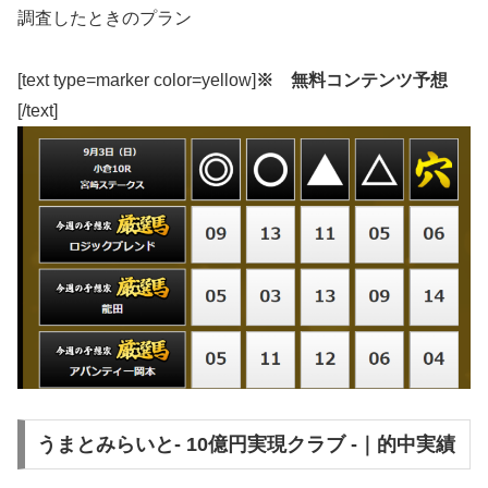
調査したときのプラン
[text type=marker color=yellow]
※ 無料コンテンツ予想
[/text]
うまとみらいと- 10億円実現クラブ -｜的中実績