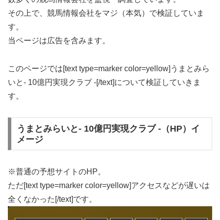
その上で、競馬情報会社をマジ（本気）で検証していま
す。
当ページは広告を含みます。
このページでは[text type=marker color=yellow]うまとみら
いと- 10億円実現クラブ -[/text]について検証していきま
す。
うまとみらいと- 10億円実現クラブ -（HP）イ
メージ
※普通の予想サイトのHP。
ただ[text type=marker color=yellow]アクセスなどが遅いは
全くなかった[/text]です。