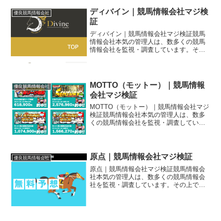
ハナミチについて検証していきます。ハ
ナミチ！サイトイメージ※普通の予想サ
ディバイン｜競馬情報会社マジ検
優良競馬情報会社
イトのHP。ただアクセス...
証
ディバイン｜競馬情報会社マジ検証競馬
情報会社本気の管理人は、数多くの競馬
情報会社を監視・調査しています。その
上で、競馬情報会社をマジ（本気）で検
証しています。このページではディバイ
ンについて検証していきます。このペー
ジには広告が含みます。デ...
MOTTO（モットー）｜競馬情報
優良競馬情報会社
会社マジ検証
MOTTO（モットー）｜競馬情報会社マジ
検証競馬情報会社本気の管理人は、数多
くの競馬情報会社を監視・調査していま
す。その上で、競馬情報会社をマジ（本
気）で検証しています。このページでは
MOTTO（モットー）について検証してい
きます。このペー...
原点｜競馬情報会社マジ検証
優良競馬情報会社
原点｜競馬情報会社マジ検証競馬情報会
社本気の管理人は、数多くの競馬情報会
社を監視・調査しています。その上で、
競馬情報会社をマジ（本気）で検証して
います。このページでは原点について検
証していきます。このページには広告が
含みます。原点（HP）イ...