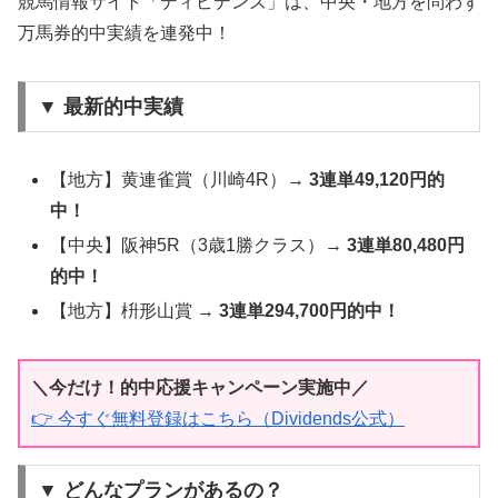
競馬情報サイト「ディビデンズ」は、中央・地方を問わず
万馬券的中実績を連発中！
▼ 最新的中実績
【地方】黄連雀賞（川崎4R）→
3連単49,120円的
中！
【中央】阪神5R（3歳1勝クラス）→
3連単80,480円
的中！
【地方】枡形山賞 →
3連単294,700円的中！
＼今だけ！的中応援キャンペーン実施中／
👉 今すぐ無料登録はこちら（Dividends公式）
▼ どんなプランがあるの？