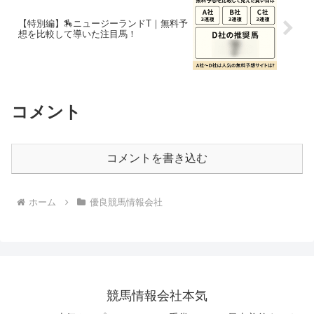
【特別編】🏇ニュージーランドT｜無料予
想を比較して導いた注目馬！
コメント
コメントを書き込む
ホーム
優良競馬情報会社
競馬情報会社本気