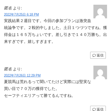
匿名
より:
2022年7月25日 6:18 PM
実践結果２週目です。今回の参加プランは激突血
統論争です。２鞍的中しました。土日１つづつですね。獲
得金は１６５万ちょいです。差し引きで１４０万勝ち。出
来すぎです。嬉しすぎます。
返信
匿名
より:
2022年7月26日 12:29 PM
夏競馬は荒れるって聞いてたけど実際には堅実な
買い目で７０万の獲得でした。
セーフティエリアって勝てるんですね。
返信