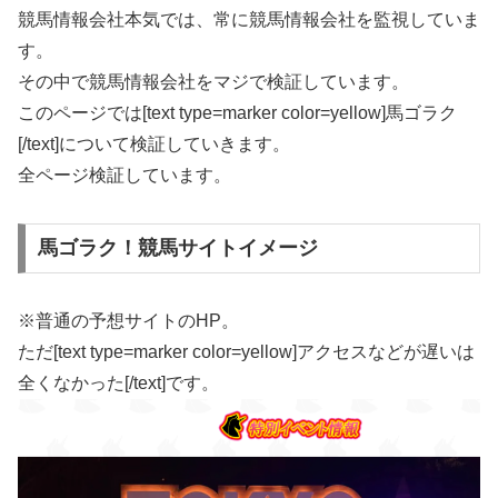
競馬情報会社本気では、常に競馬情報会社を監視していま
す。
その中で競馬情報会社をマジで検証しています。
このページでは[text type=marker color=yellow]馬ゴラク
[/text]について検証していきます。
全ページ検証しています。
馬ゴラク！競馬サイトイメージ
※普通の予想サイトのHP。
ただ[text type=marker color=yellow]アクセスなどが遅いは
全くなかった[/text]です。