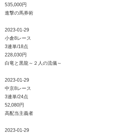
535,000円
進撃の馬券術
2023-01-29
小倉8レース
3連単/18点
228,030円
白竜と黒龍～２人の流儀～
2023-01-29
中京8レース
3連単/24点
52,080円
高配当主義者
2023-01-29