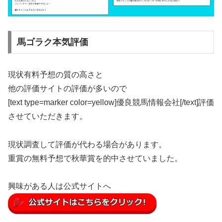
馬ゴラク本気評価
現状有料予想の質の高さと
他の評価サイトの評価が多いので
[text type=marker color=yellow]優良競馬情報会社[/text]評価
させていただきます。
現状調査して評価が代わる場合があります。
重賞の無料予想で秋華賞を的中させていました。
興味がある人は公式サイトへ