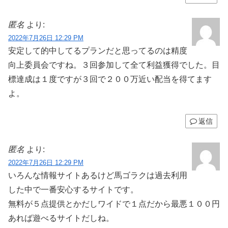
匿名
より:
2022年7月26日 12:29 PM
安定して的中してるプランだと思ってるのは精度
向上委員会ですね。３回参加して全て利益獲得でした。目
標達成は１度ですが３回で２００万近い配当を得てます
よ。
返信
匿名
より:
2022年7月26日 12:29 PM
いろんな情報サイトあるけど馬ゴラクは過去利用
した中で一番安心するサイトです。
無料が５点提供とかだしワイドで１点だから最悪１００円
あれば遊べるサイトだしね。