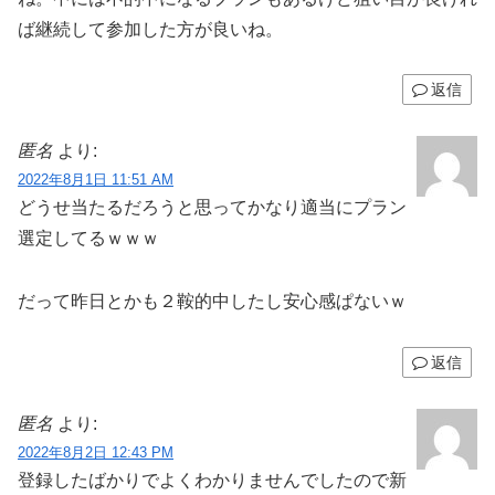
ば継続して参加した方が良いね。
返信
匿名
より:
2022年8月1日 11:51 AM
どうせ当たるだろうと思ってかなり適当にプラン
選定してるｗｗｗ
だって昨日とかも２鞍的中したし安心感ぱないｗ
返信
匿名
より:
2022年8月2日 12:43 PM
登録したばかりでよくわかりませんでしたので新