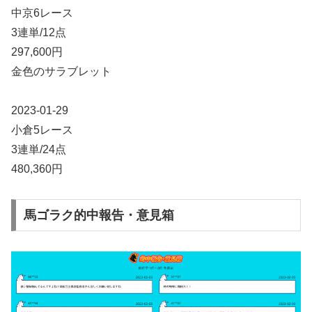
中京6レース
3連単/12点
297,600円
金色のサラブレット
2023-01-29
小倉5レース
3連単/24点
480,360円
馬ゴラク的中報告・意見箱