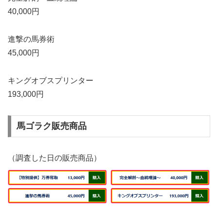
40,000円
進撃の馬券術
45,000円
キングオブスプリンター
193,000円
馬ゴラク販売商品
（調査した日の販売商品）