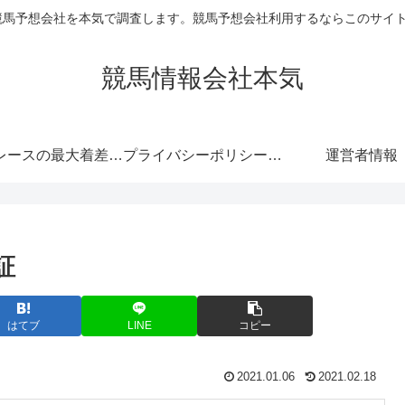
馬予想会社を本気で調査します。競馬予想会社利用するならこのサイト
競馬情報会社本気
重賞レースの最大着差まとめ
プライバシーポリシー・免責事項
運営者情報
証
はてブ
LINE
コピー
2021.01.06
2021.02.18