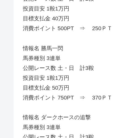
投資目安 1鞍1万円
目標支払金 40万円
消費ポイント 500PT ⇒ 250ＰＴ
情報名 勝馬一閃
馬券種別 3連単
公開レース数 土・日 計3鞍
投資目安 1鞍1万円
目標支払金 50万円
消費ポイント 750PT ⇒ 370ＰＴ
情報名 ダークホースの追撃
馬券種別 3連単
公開レース数 土・日 計3鞍