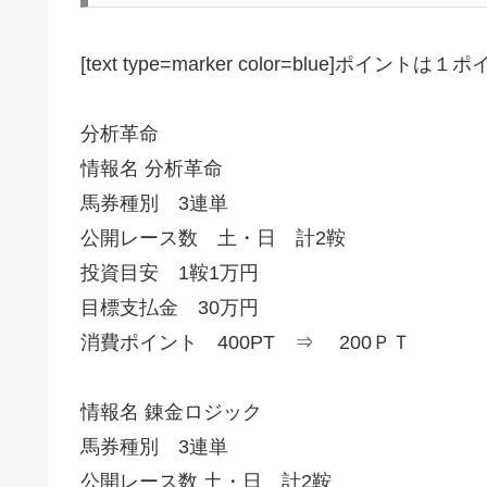
[text type=marker color=blue]ポイントは１ポ
分析革命
情報名 分析革命
馬券種別 3連単
公開レース数 土・日 計2鞍
投資目安 1鞍1万円
目標支払金 30万円
消費ポイント 400PT ⇒ 200ＰＴ
情報名 錬金ロジック
馬券種別 3連単
公開レース数 土・日 計2鞍