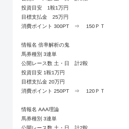
投資目安 1鞍1万円
目標支払金 25万円
消費ポイント 300PT ⇒ 150ＰＴ
情報名 倍率解析の鬼
馬券種別 3連単
公開レース数 土・日 計2鞍
投資目安 1鞍1万円
目標支払金 20万円
消費ポイント 250PT ⇒ 120ＰＴ
情報名 AAA理論
馬券種別 3連単
公開レース数 土・日 計2鞍