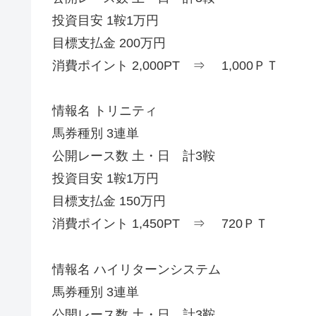
投資目安 1鞍1万円
目標支払金 200万円
消費ポイント 2,000PT ⇒ 1,000ＰＴ
情報名 トリニティ
馬券種別 3連単
公開レース数 土・日 計3鞍
投資目安 1鞍1万円
目標支払金 150万円
消費ポイント 1,450PT ⇒ 720ＰＴ
情報名 ハイリターンシステム
馬券種別 3連単
公開レース数 土・日 計3鞍