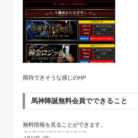
期待できそうな感じのHP
馬神降誕無料会員でできること
無料情報を見ることができます。