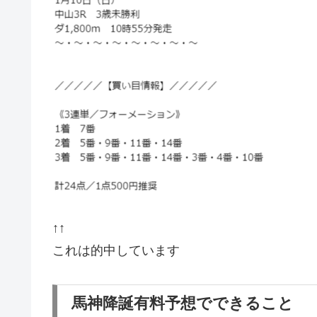
↑↑
これは的中しています
馬神降誕有料予想でできること