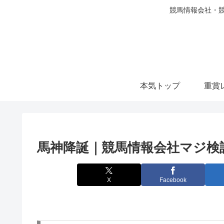
競馬情報会社・競
本気トップ
馬神降誕｜競馬情報会社マジ検
X
Facebook