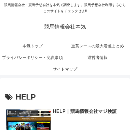
競馬情報会社・競馬予想会社を本気で調査します。競馬予想会社利用するなら
このサイトをチェックせよ!!
競馬情報会社本気
本気トップ
重賞レースの最大着差まとめ
プライバシーポリシー・免責事項
運営者情報
サイトマップ
HELP
HELP｜競馬情報会社マジ検証
廃止された競馬情報会社