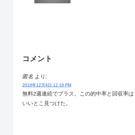
コメント
匿名
より:
2019年12月4日 12:18 PM
無料2週連続でプラス。この的中率と回収率は
いいとこ見つけた。