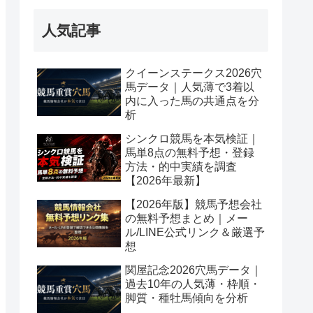
人気記事
クイーンステークス2026穴
馬データ｜人気薄で3着以
内に入った馬の共通点を分
析
シンクロ競馬を本気検証｜
馬単8点の無料予想・登録
方法・的中実績を調査
【2026年最新】
【2026年版】競馬予想会社
の無料予想まとめ｜メー
ル/LINE公式リンク＆厳選予
想
関屋記念2026穴馬データ｜
過去10年の人気薄・枠順・
脚質・種牡馬傾向を分析