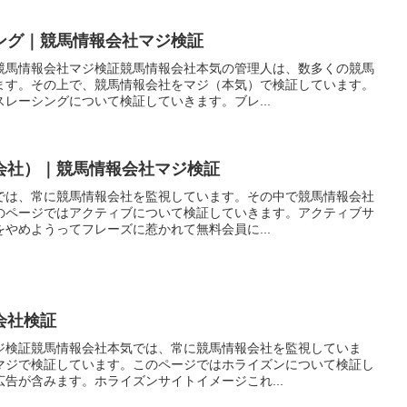
ング｜競馬情報会社マジ検証
競馬情報会社マジ検証競馬情報会社本気の管理人は、数多くの競馬
ます。その上で、競馬情報会社をマジ（本気）で検証しています。
レーシングについて検証していきます。ブレ...
会社）｜競馬情報会社マジ検証
では、常に競馬情報会社を監視しています。その中で競馬情報会社
のページではアクティブについて検証していきます。アクティブサ
やめようってフレーズに惹かれて無料会員に...
会社検証
ジ検証競馬情報会社本気では、常に競馬情報会社を監視していま
マジで検証しています。このページではホライズンについて検証し
告が含みます。ホライズンサイトイメージこれ...