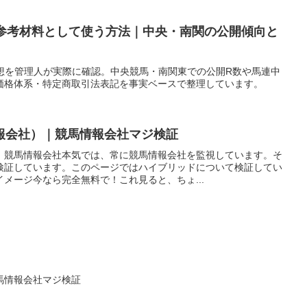
を参考材料として使う方法｜中央・南関の公開傾向と
料予想を管理人が実際に確認。中央競馬・南関東での公開R数や馬連中
価格体系・特定商取引法表記を事実ベースで整理しています。
報会社）｜競馬情報会社マジ検証
）競馬情報会社本気では、常に競馬情報会社を監視しています。そ
検証しています。このページではハイブリッドについて検証してい
メージ今なら完全無料で！これ見ると、ちょ...
馬情報会社マジ検証