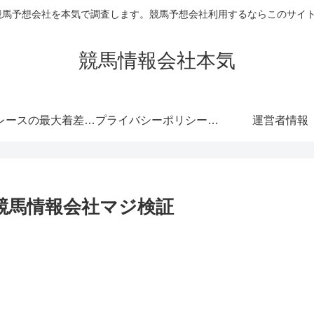
馬予想会社を本気で調査します。競馬予想会社利用するならこのサイト
競馬情報会社本気
重賞レースの最大着差まとめ
プライバシーポリシー・免責事項
運営者情報
）競馬情報会社マジ検証