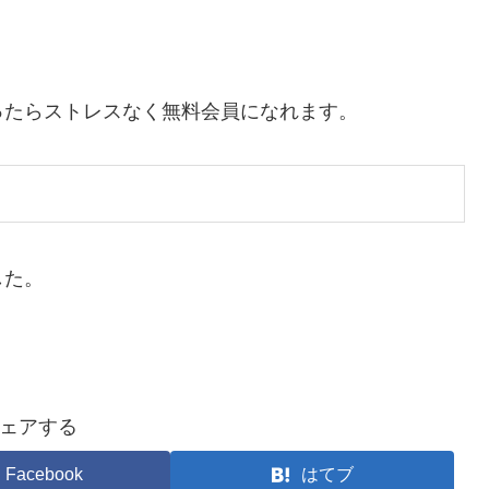
ったらストレスなく無料会員になれます。
した。
ェアする
Facebook
はてブ