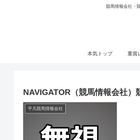
競馬情報会社・競
本気トップ
NAVIGATOR（競馬情報会社
平凡競馬情報会社