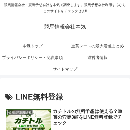
競馬情報会社・競馬予想会社を本気で調査します。競馬予想会社利用するなら
このサイトをチェックせよ!!
競馬情報会社本気
本気トップ
重賞レースの最大着差まとめ
プライバシーポリシー・免責事項
運営者情報
サイトマップ
LINE無料登録
カチトルの無料予想は使える？重
優良競馬情報会社
賞の穴馬3頭をLINE無料登録でチ
ェック