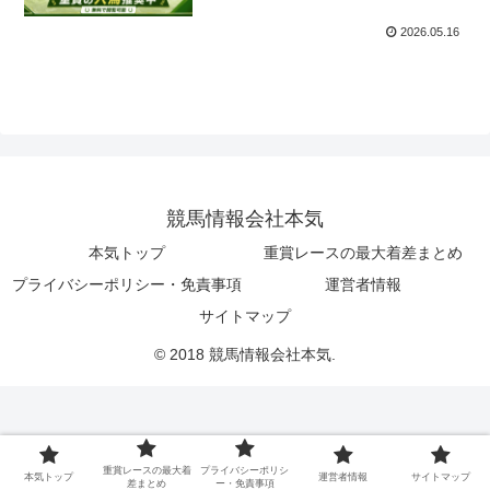
2026.05.16
競馬情報会社本気
本気トップ
重賞レースの最大着差まとめ
プライバシーポリシー・免責事項
運営者情報
サイトマップ
© 2018 競馬情報会社本気.
重賞レースの最大着
プライバシーポリシ
本気トップ
運営者情報
サイトマップ
差まとめ
ー・免責事項