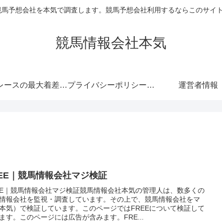
馬予想会社を本気で調査します。競馬予想会社利用するならこのサイト
競馬情報会社本気
重賞レースの最大着差まとめ
プライバシーポリシー・免責事項
運営者情報
REE｜競馬情報会社マジ検証
EE｜競馬情報会社マジ検証競馬情報会社本気の管理人は、数多くの
情報会社を監視・調査しています。その上で、競馬情報会社をマ
本気）で検証しています。このページではFREEについて検証して
ます。このページには広告が含みます。FRE...