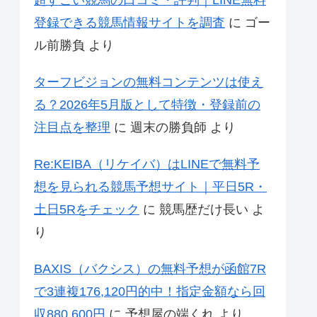
登録できる競馬情報サイトを調査
に
ゴー
ル前勝負
より
ターフビジョンの無料コンテンツは使え
る？2026年5月版として特徴・登録前の
注目点を整理
に
週末の勝負師
より
Re:KEIBA（リケイバ）はLINEで無料予
想を見られる競馬予想サイト｜平日5R・
土日5Rをチェック
に
競馬歴だけ長い
よ
り
BAXIS（バクシス）の無料予想が函館7R
で3連複176,120円的中！指定金額なら回
収880,600円
に
予想屋の端くれ
より