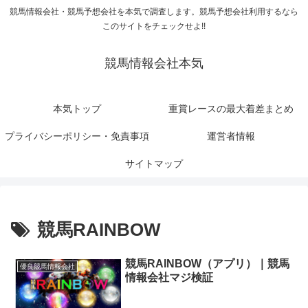
競馬情報会社・競馬予想会社を本気で調査します。競馬予想会社利用するなら
このサイトをチェックせよ!!
競馬情報会社本気
本気トップ
重賞レースの最大着差まとめ
プライバシーポリシー・免責事項
運営者情報
サイトマップ
競馬RAINBOW
競馬RAINBOW（アプリ）｜競馬
優良競馬情報会社
情報会社マジ検証