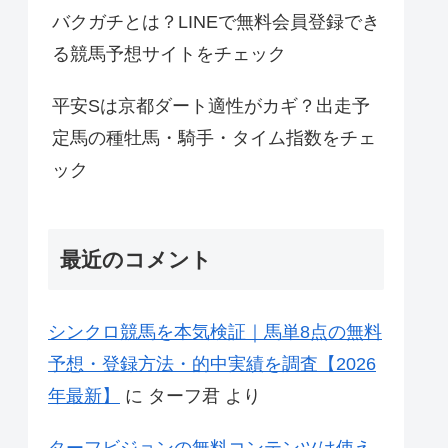
バクガチとは？LINEで無料会員登録でき
る競馬予想サイトをチェック
平安Sは京都ダート適性がカギ？出走予
定馬の種牡馬・騎手・タイム指数をチェ
ック
最近のコメント
シンクロ競馬を本気検証｜馬単8点の無料
予想・登録方法・的中実績を調査【2026
年最新】
に
ターフ君
より
ターフビジョンの無料コンテンツは使え