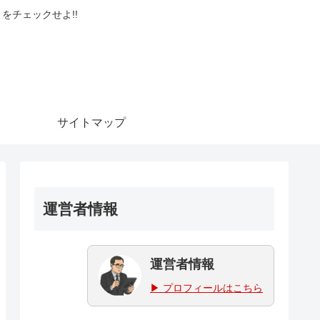
をチェックせよ!!
サイトマップ
運営者情報
運営者情報
▶ プロフィールはこちら