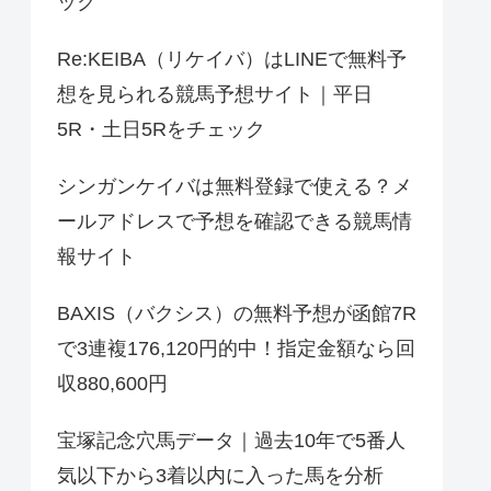
ック
Re:KEIBA（リケイバ）はLINEで無料予
想を見られる競馬予想サイト｜平日
5R・土日5Rをチェック
シンガンケイバは無料登録で使える？メ
ールアドレスで予想を確認できる競馬情
報サイト
BAXIS（バクシス）の無料予想が函館7R
で3連複176,120円的中！指定金額なら回
収880,600円
宝塚記念穴馬データ｜過去10年で5番人
気以下から3着以内に入った馬を分析