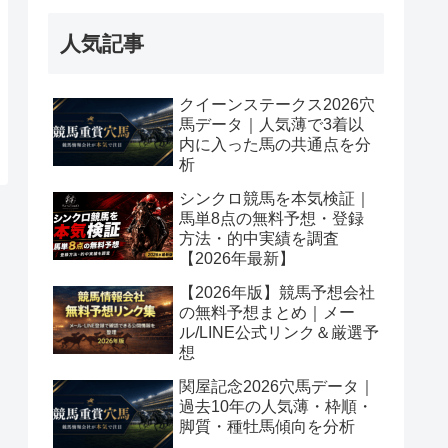
人気記事
クイーンステークス2026穴
馬データ｜人気薄で3着以
内に入った馬の共通点を分
析
シンクロ競馬を本気検証｜
馬単8点の無料予想・登録
方法・的中実績を調査
【2026年最新】
【2026年版】競馬予想会社
の無料予想まとめ｜メー
ル/LINE公式リンク＆厳選予
想
関屋記念2026穴馬データ｜
過去10年の人気薄・枠順・
脚質・種牡馬傾向を分析