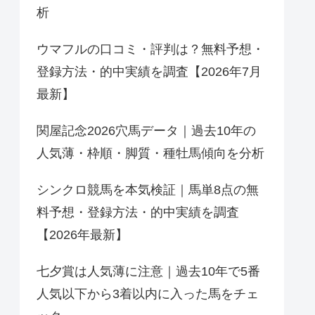
析
ウマフルの口コミ・評判は？無料予想・
登録方法・的中実績を調査【2026年7月
最新】
関屋記念2026穴馬データ｜過去10年の
人気薄・枠順・脚質・種牡馬傾向を分析
シンクロ競馬を本気検証｜馬単8点の無
料予想・登録方法・的中実績を調査
【2026年最新】
七夕賞は人気薄に注意｜過去10年で5番
人気以下から3着以内に入った馬をチェ