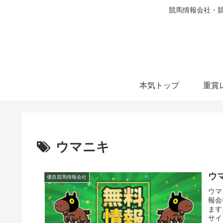
競馬情報会社・競
本気トップ
ウマニキ
ウ
優良競馬情報会社
ウマ
報会
ます
サイ