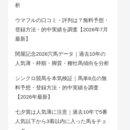
析
ウマフルの口コミ・評判は？無料予想・
登録方法・的中実績を調査【2026年7月
最新】
関屋記念2026穴馬データ｜過去10年の
人気薄・枠順・脚質・種牡馬傾向を分析
シンクロ競馬を本気検証｜馬単8点の無
料予想・登録方法・的中実績を調査
【2026年最新】
七夕賞は人気薄に注意｜過去10年で5番
人気以下から3着以内に入った馬をチェ