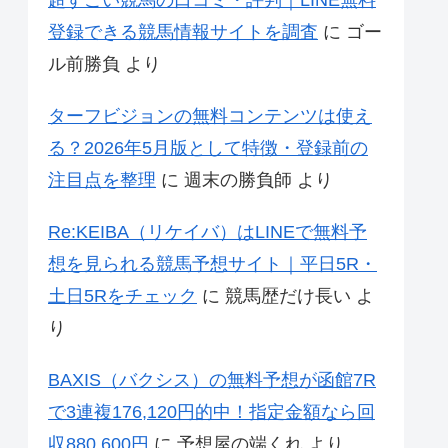
登録できる競馬情報サイトを調査
に
ゴー
ル前勝負
より
ターフビジョンの無料コンテンツは使え
る？2026年5月版として特徴・登録前の
注目点を整理
に
週末の勝負師
より
Re:KEIBA（リケイバ）はLINEで無料予
想を見られる競馬予想サイト｜平日5R・
土日5Rをチェック
に
競馬歴だけ長い
よ
り
BAXIS（バクシス）の無料予想が函館7R
で3連複176,120円的中！指定金額なら回
収880,600円
に
予想屋の端くれ
より