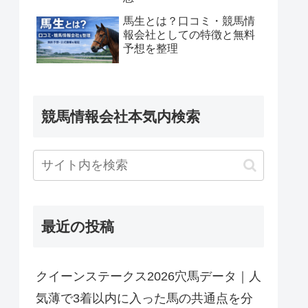
馬生とは？口コミ・競馬情
報会社としての特徴と無料
予想を整理
競馬情報会社本気内検索
最近の投稿
クイーンステークス2026穴馬データ｜人
気薄で3着以内に入った馬の共通点を分