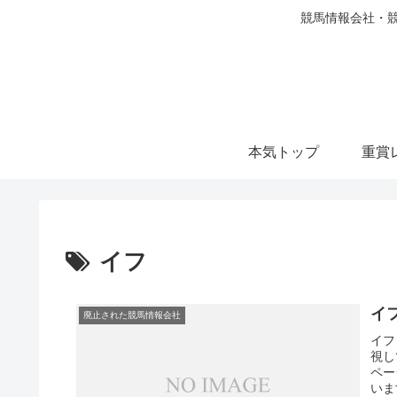
競馬情報会社・競
本気トップ
イフ
イ
廃止された競馬情報会社
イフ
視し
ペー
いま