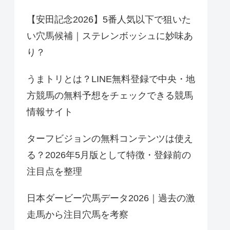
【安田記念2026】5番人気以下で狙いた
い穴馬候補｜ステレンボッシュに妙味あ
り？
うまトリとは？LINE無料登録で中央・地
方競馬の無料予想をチェックできる競馬
情報サイト
ターフビジョンの無料コンテンツは使え
る？2026年5月版として特徴・登録前の
注目点を整理
日本ダービー穴馬データ2026｜過去の激
走馬から注目穴馬を考察