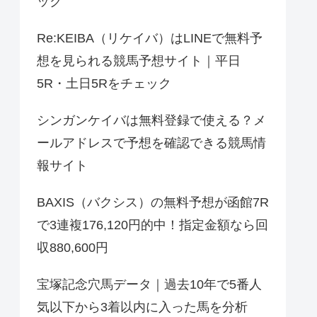
ック
Re:KEIBA（リケイバ）はLINEで無料予
想を見られる競馬予想サイト｜平日
5R・土日5Rをチェック
シンガンケイバは無料登録で使える？メ
ールアドレスで予想を確認できる競馬情
報サイト
BAXIS（バクシス）の無料予想が函館7R
で3連複176,120円的中！指定金額なら回
収880,600円
宝塚記念穴馬データ｜過去10年で5番人
気以下から3着以内に入った馬を分析