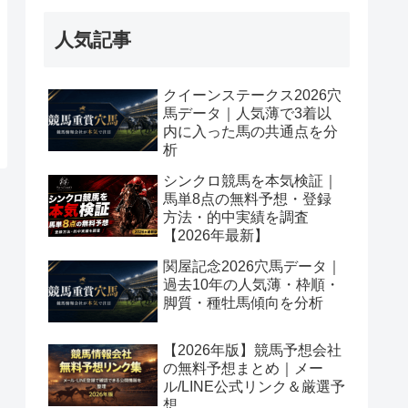
人気記事
クイーンステークス2026穴
馬データ｜人気薄で3着以
内に入った馬の共通点を分
析
シンクロ競馬を本気検証｜
馬単8点の無料予想・登録
方法・的中実績を調査
【2026年最新】
関屋記念2026穴馬データ｜
過去10年の人気薄・枠順・
脚質・種牡馬傾向を分析
【2026年版】競馬予想会社
の無料予想まとめ｜メー
ル/LINE公式リンク＆厳選予
想