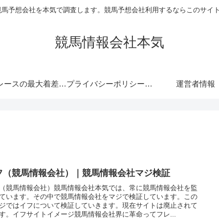
馬予想会社を本気で調査します。競馬予想会社利用するならこのサイト
競馬情報会社本気
重賞レースの最大着差まとめ
プライバシーポリシー・免責事項
運営者情報
フ（競馬情報会社）｜競馬情報会社マジ検証
（競馬情報会社）競馬情報会社本気では、常に競馬情報会社を監
ています。その中で競馬情報会社をマジで検証しています。この
ジではイフについて検証していきます。現在サイトは廃止されて
す。イフサイトイメージ競馬情報会社界に革命ってフレ...