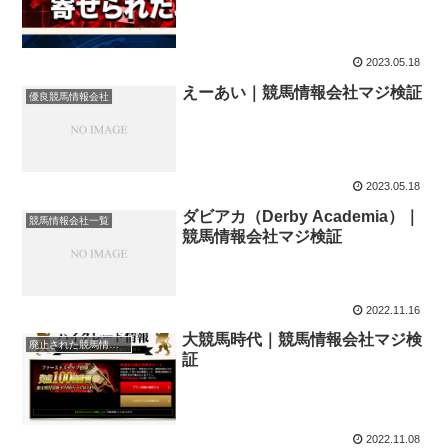
2023.05.18
えーあい｜競馬情報会社マジ検証
優良競馬情報会社
2023.05.18
ダビアカ（Derby Academia）｜
競馬情報会社一覧
競馬情報会社マジ検証
2022.11.16
大競馬時代｜競馬情報会社マジ検
廃止された競馬情報会社
証
2022.11.08