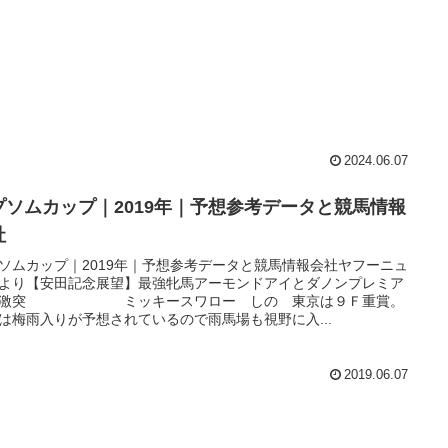
2024.06.07
プソムカップ｜2019年｜予想参考データと競馬情報
社
ソムカップ｜2019年｜予想参考データと競馬情報会社ヤフーニュ
より【安田記念展望】最強牝馬アーモンドアイとダノンプレミア
が激突 ミッキースワロー しの 東京は９Ｆ重賞。
は梅雨入りが予想されているので雨馬場も視野に入...
2019.06.07