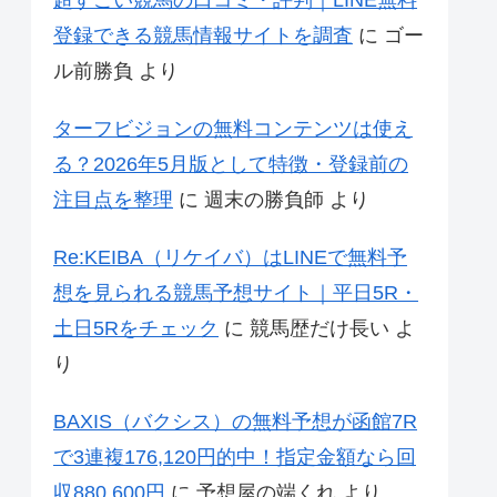
登録できる競馬情報サイトを調査
に
ゴー
ル前勝負
より
ターフビジョンの無料コンテンツは使え
る？2026年5月版として特徴・登録前の
注目点を整理
に
週末の勝負師
より
Re:KEIBA（リケイバ）はLINEで無料予
想を見られる競馬予想サイト｜平日5R・
土日5Rをチェック
に
競馬歴だけ長い
よ
り
BAXIS（バクシス）の無料予想が函館7R
で3連複176,120円的中！指定金額なら回
収880,600円
に
予想屋の端くれ
より