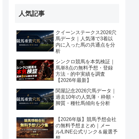
人気記事
クイーンステークス2026穴
馬データ｜人気薄で3着以
内に入った馬の共通点を分
析
シンクロ競馬を本気検証｜
馬単8点の無料予想・登録
方法・的中実績を調査
【2026年最新】
関屋記念2026穴馬データ｜
過去10年の人気薄・枠順・
脚質・種牡馬傾向を分析
【2026年版】競馬予想会社
の無料予想まとめ｜メー
ル/LINE公式リンク＆厳選予
想