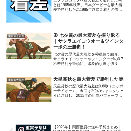
エプソムカップを最大着差で勝利した馬
とは1985年以降、日本ダービーを最大着
差で勝利した馬1985年以降２着との着
差、すべて0.4秒差2016年 ルージュバッ
ク2011年 ダークシャドウ2002年 ジョ
ウテンブレーヴルージュバック。。。産
駒...
🎯 七夕賞の最大着差を振り返る
重賞最大着差
｜サクラエイコウオー＆ツインタ
ーボの圧勝劇！
七夕賞の歴代最大着差を秒単位で紹介。
サクラエイコウオーやツインターボの0.7
秒差勝利を筆頭に、印象的な逃げ切り勝
ちを振り返ります。無料予想が期待でき
るサイトも紹介中！
天皇賞秋を最大着差で勝利した馬
重賞最大着差
天皇賞秋の歴代最大着差は0.8秒（ニッポ
ーテイオー）。今回は2位のジャスタウェ
イに注目し、2013年の圧巻パフォーマン
スや展開、ジェンティルドンナとの関係
性、現地観戦の思い出などを振り返りま
す。
【2026年】関西重賞の無料予想まとめ｜