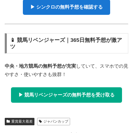
▶ シンクロの無料予想を確認する
📱 競馬リベンジャーズ｜365日無料予想が激ア
ツ
中央・地方競馬の無料予想が充実
していて、スマホでの見
やすさ・使いやすさも抜群！
▶ 競馬リベンジャーズの無料予想を受け取る
重賞最大着差
ジャパンカップ