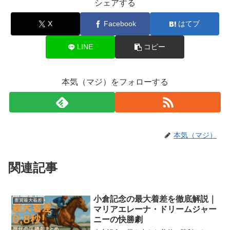
シェアする
X
Facebook
はてブ
LINE
コピー
本気（マジ）をフォローする
本気（マジ）
関連記事
小倉記念の最大着差を徹底解説｜
重賞最大着差
マリアエレーナ・ドリームジャー
ニーの快勝劇