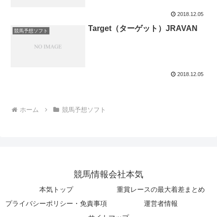
2018.12.05
Target（ターゲット）JRAVAN
競馬予想ソフト
2018.12.05
ホーム
競馬予想ソフト
競馬情報会社本気
本気トップ
重賞レースの最大着差まとめ
プライバシーポリシー・免責事項
運営者情報