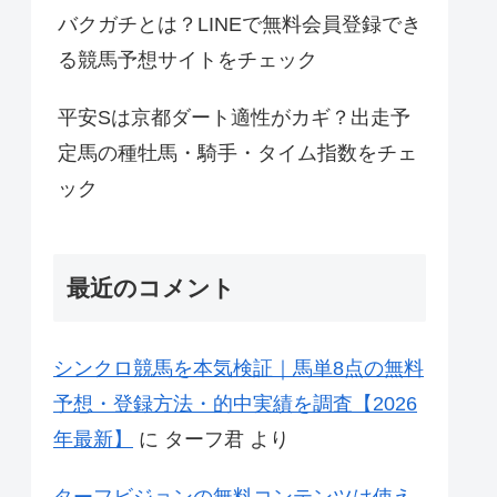
バクガチとは？LINEで無料会員登録でき
る競馬予想サイトをチェック
平安Sは京都ダート適性がカギ？出走予
定馬の種牡馬・騎手・タイム指数をチェ
ック
最近のコメント
シンクロ競馬を本気検証｜馬単8点の無料
予想・登録方法・的中実績を調査【2026
年最新】
に
ターフ君
より
ターフビジョンの無料コンテンツは使え