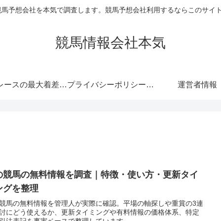
馬予想会社を本気で調査します。競馬予想会社利用するならこのサイト
競馬情報会社本気
重賞レースの最大着差まとめ
プライバシーポリシー・免責事項
運営者情報
の競馬の無料情報を調査｜特徴・使い方・更新タイ
ングを整理
競馬の無料情報を管理人が実際に確認。平場の軸探しや重賞の3連
討にどう使えるか、更新タイミングや有料情報の価格体系、特定
引法表記を事実ベースで整理しています。