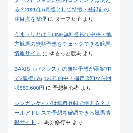
る？2026年5月版として特徴・登録前の
注目点を整理
に
ターフ女子
より
うまトリとは？LINE無料登録で中央・地
方競馬の無料予想をチェックできる競馬
情報サイト
に
ゆるっと競馬
より
BAXIS（バクシス）の無料予想が函館7R
で3連複176,120円的中！指定金額なら回
収880,600円
に
予想初心者
より
シンガンケイバは無料登録で使える？メ
ールアドレスで予想を確認できる競馬情
報サイト
に
馬券修行中
より