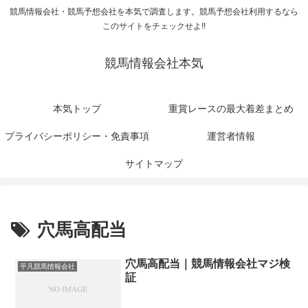
競馬情報会社・競馬予想会社を本気で調査します。競馬予想会社利用するなら
このサイトをチェックせよ!!
競馬情報会社本気
本気トップ
重賞レースの最大着差まとめ
プライバシーポリシー・免責事項
運営者情報
サイトマップ
穴馬高配当
穴馬高配当｜競馬情報会社マジ検
平凡競馬情報会社
証