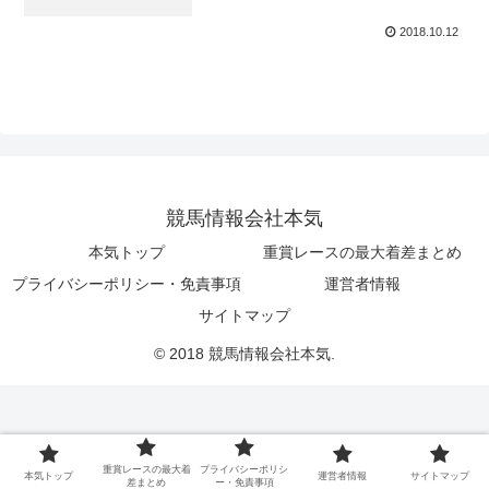
2018.10.12
競馬情報会社本気
本気トップ
重賞レースの最大着差まとめ
プライバシーポリシー・免責事項
運営者情報
サイトマップ
© 2018 競馬情報会社本気.
重賞レースの最大着
プライバシーポリシ
本気トップ
運営者情報
サイトマップ
差まとめ
ー・免責事項